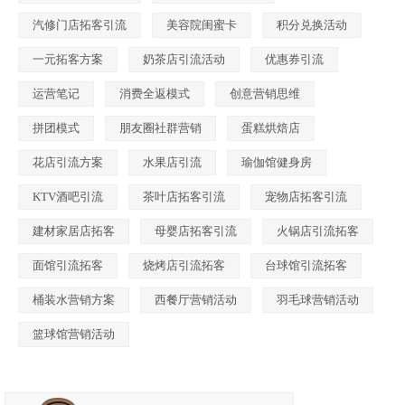
汽修门店拓客引流
美容院闺蜜卡
积分兑换活动
一元拓客方案
奶茶店引流活动
优惠券引流
运营笔记
消费全返模式
创意营销思维
拼团模式
朋友圈社群营销
蛋糕烘焙店
花店引流方案
水果店引流
瑜伽馆健身房
KTV酒吧引流
茶叶店拓客引流
宠物店拓客引流
建材家居店拓客
母婴店拓客引流
火锅店引流拓客
面馆引流拓客
烧烤店引流拓客
台球馆引流拓客
桶装水营销方案
西餐厅营销活动
羽毛球营销活动
篮球馆营销活动