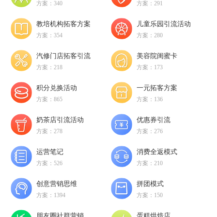
方案：340
方案：291
教培机构拓客方案
儿童乐园引流活动
方案：354
方案：280
汽修门店拓客引流
美容院闺蜜卡
方案：218
方案：173
积分兑换活动
一元拓客方案
方案：865
方案：136
奶茶店引流活动
优惠券引流
方案：278
方案：276
运营笔记
消费全返模式
方案：526
方案：210
创意营销思维
拼团模式
方案：1394
方案：150
朋友圈社群营销
蛋糕烘焙店