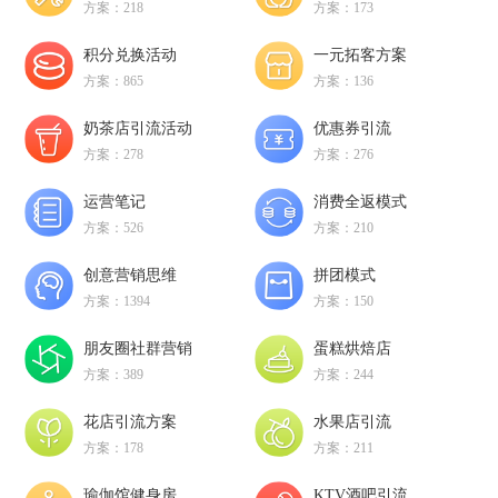
方案：218
方案：173
积分兑换活动
一元拓客方案
方案：865
方案：136
奶茶店引流活动
优惠券引流
方案：278
方案：276
运营笔记
消费全返模式
方案：526
方案：210
创意营销思维
拼团模式
方案：1394
方案：150
朋友圈社群营销
蛋糕烘焙店
方案：389
方案：244
花店引流方案
水果店引流
方案：178
方案：211
瑜伽馆健身房
KTV酒吧引流