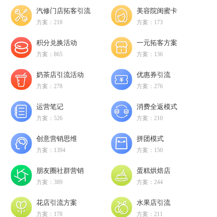
汽修门店拓客引流
美容院闺蜜卡
方案：218
方案：173
积分兑换活动
一元拓客方案
方案：865
方案：136
奶茶店引流活动
优惠券引流
方案：278
方案：276
运营笔记
消费全返模式
方案：526
方案：210
创意营销思维
拼团模式
方案：1394
方案：150
朋友圈社群营销
蛋糕烘焙店
方案：389
方案：244
花店引流方案
水果店引流
方案：178
方案：211