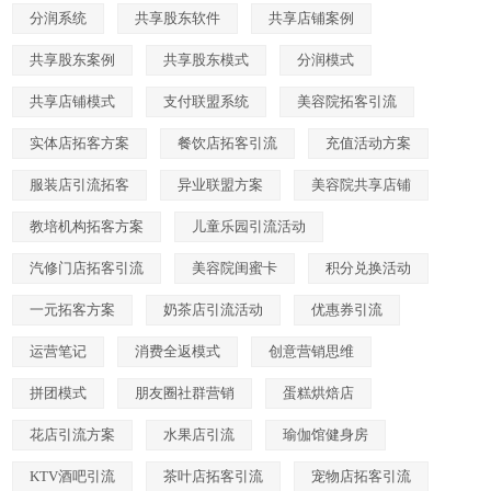
分润系统
共享股东软件
共享店铺案例
共享股东案例
共享股东模式
分润模式
共享店铺模式
支付联盟系统
美容院拓客引流
实体店拓客方案
餐饮店拓客引流
充值活动方案
服装店引流拓客
异业联盟方案
美容院共享店铺
教培机构拓客方案
儿童乐园引流活动
汽修门店拓客引流
美容院闺蜜卡
积分兑换活动
一元拓客方案
奶茶店引流活动
优惠券引流
运营笔记
消费全返模式
创意营销思维
拼团模式
朋友圈社群营销
蛋糕烘焙店
花店引流方案
水果店引流
瑜伽馆健身房
KTV酒吧引流
茶叶店拓客引流
宠物店拓客引流