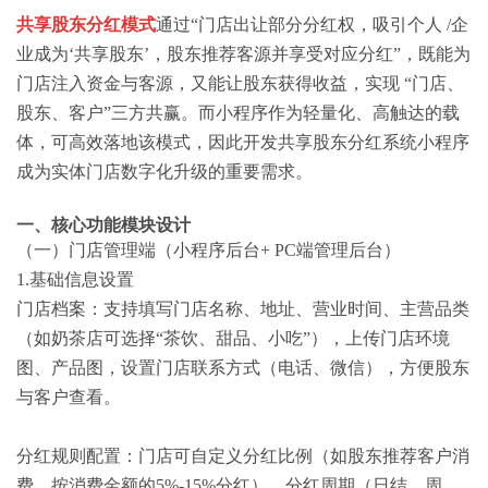
共享股东分红模式
通过“门店出让部分分红权，吸引个人 /企
业成为‘共享股东’，股东推荐客源并享受对应分红”，既能为
门店注入资金与客源，又能让股东获得收益，实现 “门店、
股东、客户”三方共赢。而小程序作为轻量化、高触达的载
体，可高效落地该模式，因此开发共享股东分红系统小程序
成为实体门店数字化升级的重要需求。
一、核心功能模块设计
（一）门店管理端（小程序后台+ PC端管理后台）
1.基础信息设置
门店档案：支持填写门店名称、地址、营业时间、主营品类
（如奶茶店可选择“茶饮、甜品、小吃”），上传门店环境
图、产品图，设置门店联系方式（电话、微信），方便股东
与客户查看。
分红规则配置：门店可自定义分红比例（如股东推荐客户消
费，按消费金额的5%-15%分红）、分红周期（日结、周