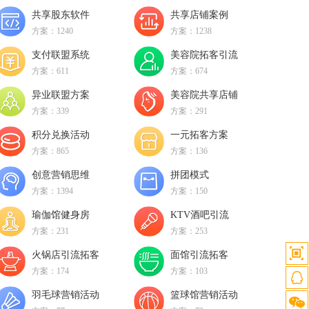
共享股东软件
共享店铺案例
方案：1240
方案：1238
支付联盟系统
美容院拓客引流
方案：611
方案：674
异业联盟方案
美容院共享店铺
方案：339
方案：291
积分兑换活动
一元拓客方案
方案：865
方案：136
创意营销思维
拼团模式
方案：1394
方案：150
瑜伽馆健身房
KTV酒吧引流
方案：231
方案：253
火锅店引流拓客
面馆引流拓客
方案：174
方案：103
羽毛球营销活动
篮球馆营销活动
客服