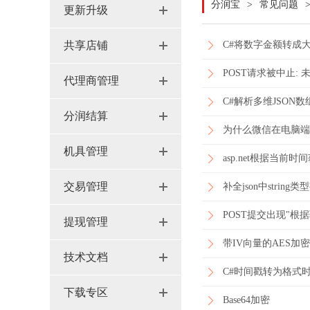
分润宝
>
常见问题
更新升级
共享店铺
C#将数字金额转成
POST请求被中止: 未
代理商管理
C#解析多维JSON
分润结算
为什么微信在电脑端
机具管理
asp.net根据当
交易管理
补全json中stri
POST提交出现"根
提现管理
带IV向量的AES加
技术文档
C#时间戳转为格式
下载专区
Base64加密