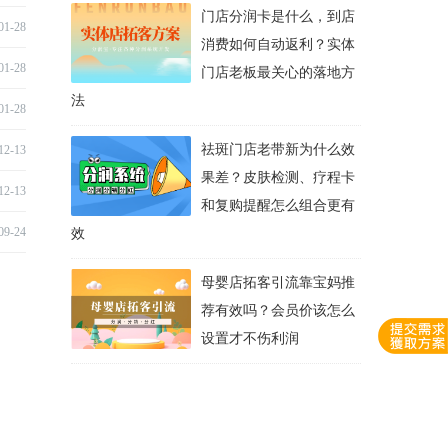
门店分润卡是什么，到店
01-28
消费如何自动返利？实体
01-28
门店老板最关心的落地方
法
01-28
祛斑门店老带新为什么效
12-13
果差？皮肤检测、疗程卡
12-13
和复购提醒怎么组合更有
09-24
效
母婴店拓客引流靠宝妈推
荐有效吗？会员价该怎么
设置才不伤利润