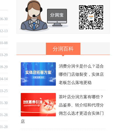
06-30
12-13
10-08
分润百科
03-29
消费分润卡是什么？适合
09-29
哪些门店做裂变，实体店
04-14
老板怎么落地更稳
03-25
茶叶店分润方案有哪些？
01-30
品鉴券、转介绍和代理分
佣怎么选才更适合实体门
01-28
店
01-28