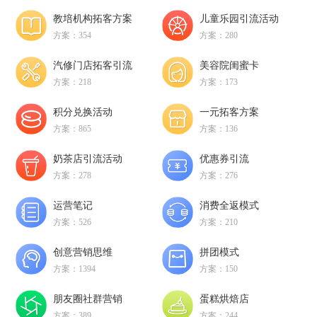
教培机构拓客方案
儿童乐园引流活动
方案：354
方案：280
汽修门店拓客引流
美容院闺蜜卡
方案：218
方案：173
积分兑换活动
一元拓客方案
方案：865
方案：136
奶茶店引流活动
优惠券引流
方案：278
方案：276
运营笔记
消费全返模式
方案：526
方案：210
创意营销思维
拼团模式
方案：1394
方案：150
朋友圈社群营销
蛋糕烘焙店
方案：389
方案：244