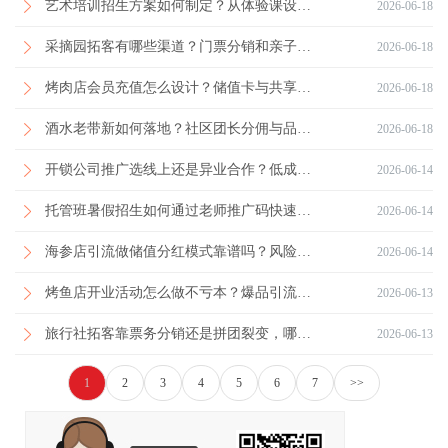
艺术培训招生方案如何制定？从体验课设计到转介绍裂变的完整路径拆解
2026-06-18
采摘园拓客有哪些渠道？门票分销和亲子套票如何搭配更有效？
2026-06-18
烤肉店会员充值怎么设计？储值卡与共享股东模式优劣分析
2026-06-18
酒水老带新如何落地？社区团长分佣与品鉴会转化流程拆解
2026-06-18
开锁公司推广选线上还是异业合作？低成本获客路径对比分析
2026-06-14
托管班暑假招生如何通过老师推广码快速满班？一套可复制的分润裂变方案
2026-06-14
海参店引流做储值分红模式靠谱吗？风险与收益解析
2026-06-14
烤鱼店开业活动怎么做不亏本？爆品引流与充值转化测算方案
2026-06-13
旅行社拓客靠票务分销还是拼团裂变，哪种更容易放大客源？
2026-06-13
1
2
3
4
5
6
7
>>