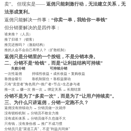
卖”。 但现实是——
返佣只能刺激行动，无法建立关系，无
法形成复利。
返佣只能解决一件事：
“你卖一单，我给你一单钱”
但分销要解决的是四件事：
谁来推？（人员）
推了归谁？（锁客）
推完还推吗？（激励结构）
推的人会不会自己再带人？（扩散机制）
返佣只是分销里的一个按钮，不是分销本身。
二、分销不是“给钱”，而是“让利益结构可持续”
失败分销
可持续分销
一次性返佣
持续性收益 + 成长收益 + 复购收益
靠佣金吸引
靠机制留住 + 靠权益驱动
只有“卖货者”角色
用户=推广者=节点=生态参与者
推一次 → 赚一次
推一次 → 绑定关系 → 长期结算
分销不是为了“多卖一次”，而是为了“让用户持续卖”。
三、为什么只讲返佣，分销一定跑不久？
返佣没有持续动力 → 分销员做一次就停
没有锁粉机制 → 分销员不敢全力推
没有成长体系 → 分销员做不久也做不大
只有钱，没有身份感 → 推广不成习惯
分销员只是“渠道工具”，不是“利益共同体”