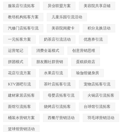
服装店引流拓客
异业联盟方案
美容院共享店铺
教培机构拓客方案
儿童乐园引流活动
汽修门店拓客引流
美容院闺蜜卡
积分兑换活动
一元拓客方案
奶茶店引流活动
优惠券引流
运营笔记
消费全返模式
创意营销思维
拼团模式
朋友圈社群营销
蛋糕烘焙店
花店引流方案
水果店引流
瑜伽馆健身房
KTV酒吧引流
茶叶店拓客引流
宠物店拓客引流
建材家居店拓客
母婴店拓客引流
火锅店引流拓客
面馆引流拓客
烧烤店引流拓客
台球馆引流拓客
桶装水营销方案
西餐厅营销活动
羽毛球营销活动
篮球馆营销活动