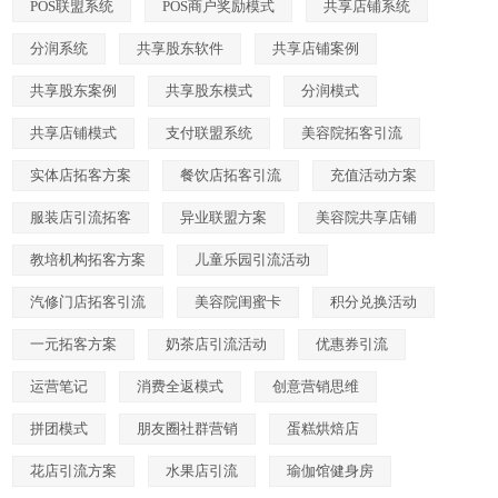
POS联盟系统
POS商户奖励模式
共享店铺系统
分润系统
共享股东软件
共享店铺案例
共享股东案例
共享股东模式
分润模式
共享店铺模式
支付联盟系统
美容院拓客引流
实体店拓客方案
餐饮店拓客引流
充值活动方案
服装店引流拓客
异业联盟方案
美容院共享店铺
教培机构拓客方案
儿童乐园引流活动
汽修门店拓客引流
美容院闺蜜卡
积分兑换活动
一元拓客方案
奶茶店引流活动
优惠券引流
运营笔记
消费全返模式
创意营销思维
拼团模式
朋友圈社群营销
蛋糕烘焙店
花店引流方案
水果店引流
瑜伽馆健身房