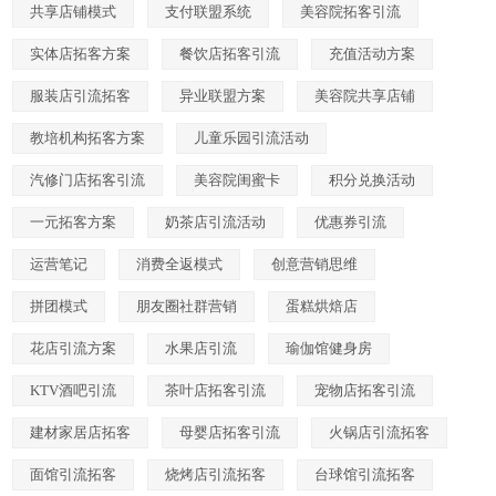
共享店铺模式
支付联盟系统
美容院拓客引流
实体店拓客方案
餐饮店拓客引流
充值活动方案
服装店引流拓客
异业联盟方案
美容院共享店铺
教培机构拓客方案
儿童乐园引流活动
汽修门店拓客引流
美容院闺蜜卡
积分兑换活动
一元拓客方案
奶茶店引流活动
优惠券引流
运营笔记
消费全返模式
创意营销思维
拼团模式
朋友圈社群营销
蛋糕烘焙店
花店引流方案
水果店引流
瑜伽馆健身房
KTV酒吧引流
茶叶店拓客引流
宠物店拓客引流
建材家居店拓客
母婴店拓客引流
火锅店引流拓客
面馆引流拓客
烧烤店引流拓客
台球馆引流拓客