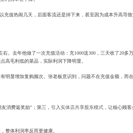
。所以充值热闹几天，后面客流还是掉下来，甚至因为成本升高导致
右。去年他做了一次充值活动：充1000送300，三天收了20多
额点高毛利低的菜品，实际利润下降明显。
没有明显增加复购频次。张老板意识到，问题不在充值金额，而
朋友消费返奖励”；第三，引入
实体店共享股东模式
，让核心顾客
定，整体利润率反而更健康。