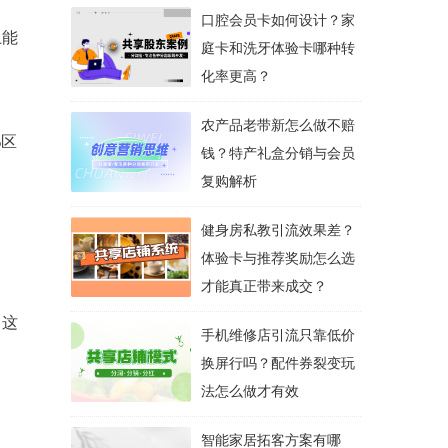
口腔会员卡如何设计？家
上能
庭卡和洗牙体验卡哪种转
化率更高？
农产品老带新怎么做不赔
%区
钱？特产礼盒分销与会员
复购解析
健身房私教引流效果差？
体验卡与推荐奖励怎么选
才能真正带来成交？
。这
手机维修店引流只靠低价
换屏行吗？配件券裂变玩
法怎么做才有效
智能家居拓客方案有哪