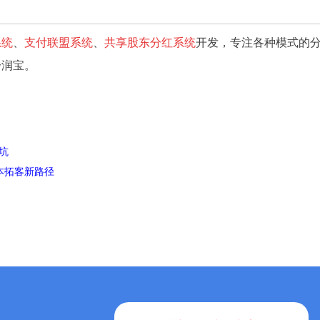
系统
、
支付联盟系统
、
共享股东分红系统
开发，专注各种模式的
分润宝。
坑
本拓客新路径