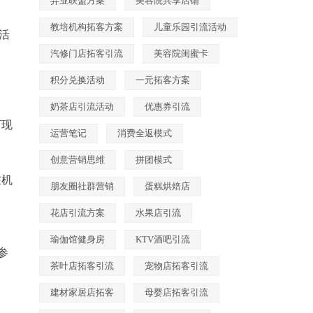
异业联盟方案
美容院共享店铺
教培机构拓客方案
儿童乐园引流活动
活
汽修门店拓客引流
美容院闺蜜卡
积分兑换活动
一元拓客方案
奶茶店引流活动
优惠券引流
万现
运营笔记
消费全返模式
创意营销思维
拼团模式
在机
朋友圈社群营销
蛋糕烘焙店
花店引流方案
水果店引流
瑜伽馆健身房
KTV酒吧引流
参
茶叶店拓客引流
宠物店拓客引流
建材家居店拓客
母婴店拓客引流