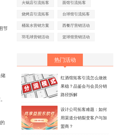
火锅店引流拓客
面馆引流拓客
烧烤店引流拓客
台球馆引流拓客
桶装水营销方案
西餐厅营销活动
用节
羽毛球营销活动
篮球馆营销活动
热门活动
元储
红酒馆拓客引流怎么做效
果稳？品鉴会与会员分销
路径拆解
康。
设计公司拓客难题：如何
用渠道分销裂变客户与加
例的
盟商？