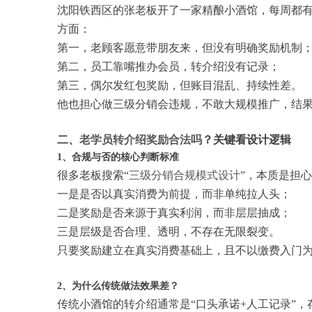
沈阳铁西区的张老板开了一家精酿小酒馆，每周都
方面：
第一，老顾客愿意带朋友来，但没有明确奖励机制
第二，员工靠嘴推办会员，转介绍没有记录；
第三，偶尔发红包奖励，但账目混乱、持续性差。
他也担心做三级分销会违规，不敢大规模推广，结
二、
老学员转介绍奖励合法吗
？关键看设计逻辑
1、合规与否的核心判断标准
很多老板搜索“
三级分销合规模式设计
”，本质是担
一是是否以真实消费为前提，而非单纯拉人头；
二是奖励是否来源于真实利润，而非层层抽成；
三是层级是否合理、透明，不存在无限裂变。
只要奖励建立在真实消费基础上，且不以缴费入门
2、为什么传统做法效果差？
传统小酒馆的转介绍通常是“口头承诺+人工记录”，