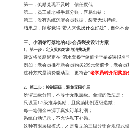
第一，奖励兑现不及时，信任度低；
第二，员工或老板手算分账，容易出错；
第三，没有系统沉淀会员数据，裂变无法持续。
结果是，顾客觉得“带人来也没什么好处”，自然不
三、小酒馆可落地的4步会员裂变设计方案
1、第一步：定义奖励对象与消费场景
建议将奖励绑定在“酒水套餐”“储值卡”“品鉴课报
例如：老会员推荐新会员购买299元储值卡，老会员
这种方式是消费驱动型，更符合“
老学员转介绍奖励
2、第二步：控制层级，避免无限扩展
所谓三级分销，不等于无限层级。合理的做法是：
只设置1-2级推荐奖励，且奖励比例逐级递减；
每一笔佣金来源于真实订单利润；
系统自动记录，不允许私下补贴。
这种有限层级模式，才是常见的
三级分销合规模式