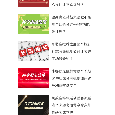
么设计才不踩红线？
健身房老带新怎么做不尴
尬？店长分红+分销功能
设计思路
母婴店推荐太麻烦？旅行
社式分账机制如何让客户
主动转介绍？
小餐饮充值总亏钱？长期
客户归属分润机制如何避
免利润被透支？
奶茶店特惠活动后客流断
流？老顾客做共享股东能
降获客成本吗