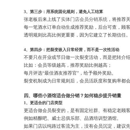
3、第三步：用系统固化规则，避免人工结算
张老板后来上线了
实体门店会员分销系统
，将推荐
每一笔酒水订单自动生成推荐奖励，后台可查，顾
透明规则比高比例更重要，因为它建立了长期信任
4、第四步：把裂变嵌入日常经营，而不是一次性活动
不要只在开业或节日做一次裂变活动，而是把转介
比如：会员等级越高，推荐奖励比例越高；
每月评选“最佳酒友推荐官”，给予额外奖励。
裂变机制成为日常规则后，会员活跃度和复购率都
四、哪些小酒馆适合做分销？如何稳步提升销量
1、更适合的门店类型
更适合做会员裂变的，是有固定社群、有稳定老顾
例如精酿吧、威士忌俱乐部、品酒培训型酒馆。
如果门店以纯路过客流为主，没有会员沉淀，建议