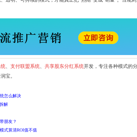
系统
、
支付联盟系统
、
共享股东分红系统
开发，专注各种模式的
分润宝。
系统怎么解决
拆解
续带朋友？
模式算清ROI值不值