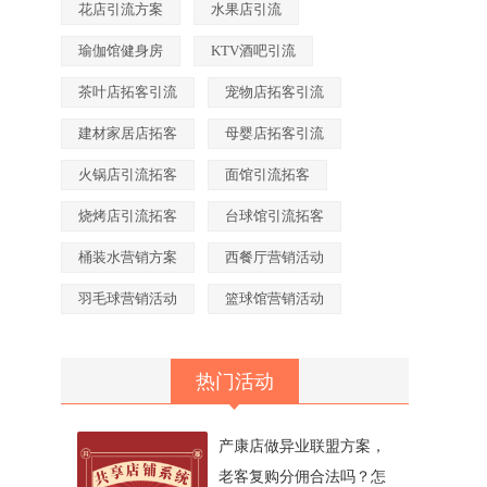
花店引流方案
水果店引流
瑜伽馆健身房
KTV酒吧引流
茶叶店拓客引流
宠物店拓客引流
建材家居店拓客
母婴店拓客引流
火锅店引流拓客
面馆引流拓客
烧烤店引流拓客
台球馆引流拓客
桶装水营销方案
西餐厅营销活动
羽毛球营销活动
篮球馆营销活动
热门活动
产康店做异业联盟方案，
老客复购分佣合法吗？怎