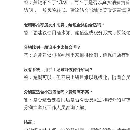
答：关键不在于“几级”，而在于是否以真实消费为
透明，一般风险较低。建议结合当地监管政策审慎
老顾客推荐朋友来消费，给现金奖励合适吗？
答：更建议使用酒水券、储值金或积分形式，既能
分销比例一般设多少比较合理？
答：通常建议根据毛利率来倒推比例，确保门店有
没有系统，用手工记账能做转介绍吗？
答：短期可以，但容易出错且难以规模化。随着会
分润宝适合小型酒馆吗？费用高不高？
答：是否适合要看门店是否有会员沉淀和转介绍需
分润宝客服工作人员咨询了解。
结语：
小酒馆不缺人气，缺的是机制。把转介绍设计成合规