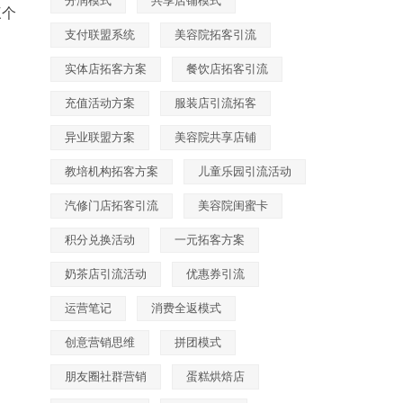
分润模式
共享店铺模式
三个
支付联盟系统
美容院拓客引流
实体店拓客方案
餐饮店拓客引流
充值活动方案
服装店引流拓客
异业联盟方案
美容院共享店铺
教培机构拓客方案
儿童乐园引流活动
汽修门店拓客引流
美容院闺蜜卡
积分兑换活动
一元拓客方案
奶茶店引流活动
优惠券引流
运营笔记
消费全返模式
创意营销思维
拼团模式
朋友圈社群营销
蛋糕烘焙店