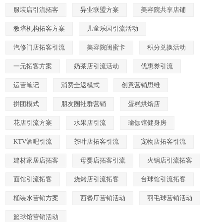
服装店引流拓客
异业联盟方案
美容院共享店铺
教培机构拓客方案
儿童乐园引流活动
汽修门店拓客引流
美容院闺蜜卡
积分兑换活动
一元拓客方案
奶茶店引流活动
优惠券引流
运营笔记
消费全返模式
创意营销思维
拼团模式
朋友圈社群营销
蛋糕烘焙店
花店引流方案
水果店引流
瑜伽馆健身房
KTV酒吧引流
茶叶店拓客引流
宠物店拓客引流
建材家居店拓客
母婴店拓客引流
火锅店引流拓客
面馆引流拓客
烧烤店引流拓客
台球馆引流拓客
桶装水营销方案
西餐厅营销活动
羽毛球营销活动
篮球馆营销活动