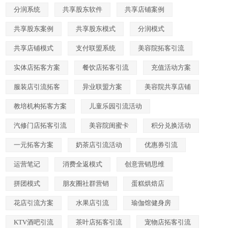
分润系统
共享股东软件
共享店铺案例
共享股东案例
共享股东模式
分润模式
共享店铺模式
支付联盟系统
美容院拓客引流
实体店拓客方案
餐饮店拓客引流
充值活动方案
服装店引流拓客
异业联盟方案
美容院共享店铺
教培机构拓客方案
儿童乐园引流活动
汽修门店拓客引流
美容院闺蜜卡
积分兑换活动
一元拓客方案
奶茶店引流活动
优惠券引流
运营笔记
消费全返模式
创意营销思维
拼团模式
朋友圈社群营销
蛋糕烘焙店
花店引流方案
水果店引流
瑜伽馆健身房
KTV酒吧引流
茶叶店拓客引流
宠物店拓客引流