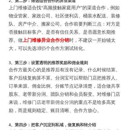
2、第二步：筛选适合合作的异业渠道
上门维修适合找“高频接触家庭用户”的渠道合作，例如
物业管家、家政公司、社区便利店、桶装水配送、装修
队、房产中介、搬家公司。合作前要判断三点：对方是
否接触目标客户、是否有信任关系、是否愿意长期推
荐。做
上门维修异业合作分销
时，不建议一开始铺太
大，可以先选3到5个合作方测试转化。
3、第三步：设置透明的推荐奖励和佣金规则
合作方最关心的是推荐后有没有记录、什么时候结算、
客户后续复购算不算。分润宝可以帮助门店把推荐人、
订单来源、佣金比例、分账节点记录清楚，适合做共享
股东、老带新分润、团队分销和会员裂变。对维修门店
来说，
维修门店老带新佣金分润
的重点不是给多高奖
励，而是规则稳定、账目清晰、合作方放心。
4、第四步：把客户沉淀到私域，做复购和转介绍