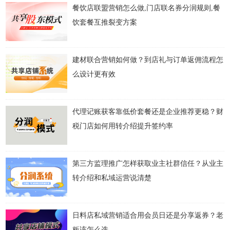
餐饮店联盟营销怎么做,门店联名券分润规则,餐
饮套餐互推裂变方案
建材联合营销如何做？到店礼与订单返佣流程怎
么设计更有效
代理记账获客靠低价套餐还是企业推荐更稳？财
税门店如何用转介绍提升签约率
第三方监理推广怎样获取业主社群信任？从业主
转介绍和私域运营说清楚
日料店私域营销适合用会员日还是分享返券？老
板该怎么选