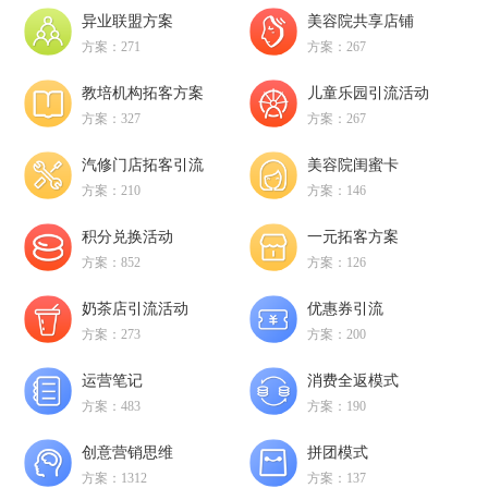
异业联盟方案
美容院共享店铺
方案：271
方案：267
教培机构拓客方案
儿童乐园引流活动
方案：327
方案：267
汽修门店拓客引流
美容院闺蜜卡
方案：210
方案：146
积分兑换活动
一元拓客方案
方案：852
方案：126
奶茶店引流活动
优惠券引流
方案：273
方案：200
运营笔记
消费全返模式
方案：483
方案：190
创意营销思维
拼团模式
方案：1312
方案：137