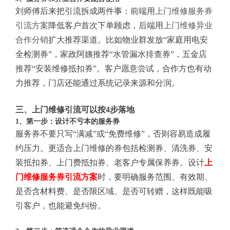
刘师傅后来把引流拆成两件事：前端用
上门维修服务券
引流方案
降低客户首次下单顾虑，后端用
上门维修异业
合作分销
扩大推荐渠道。比如物业群发放“家庭用电安
全检测券”，家政阿姨推荐“水管漏水排查券”，五金店
推荐“安装维修抵扣券”。客户愿意尝试，合作方也有动
力推荐，门店还能通过系统记录来源和分润。
三、上门维修引流可以按4步落地
1、第一步：设计不亏本的服务券
服务券不要只写“满减”或“免费维修”，否则容易造成履
约压力。更适合上门维修的券包括检测券、清洗券、安
装抵扣券、上门费抵扣券、老客户专属保养券。设计
上
门维修服务券引流方案
时，要明确服务范围、有效期、
是否含材料费、是否限区域、是否可转赠，这样既能吸
引客户，也能避免纠纷。