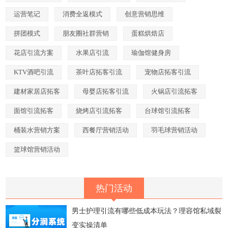
运营笔记
消费全返模式
创意营销思维
拼团模式
朋友圈社群营销
蛋糕烘焙店
花店引流方案
水果店引流
瑜伽馆健身房
KTV酒吧引流
茶叶店拓客引流
宠物店拓客引流
建材家居店拓客
母婴店拓客引流
火锅店引流拓客
面馆引流拓客
烧烤店引流拓客
台球馆引流拓客
桶装水营销方案
西餐厅营销活动
羽毛球营销活动
篮球馆营销活动
热门活动
男士护理引流有哪些低成本玩法？理容馆私域裂
变实操清单