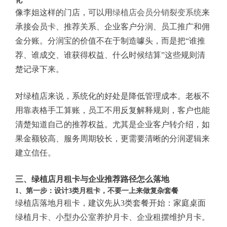
化
像李姐这样的门店，可以用
绿植店会员分销裂变系统
来
承接会员卡、推荐关系、企业客户分润、员工推广和佣
金分账。分润宝的价值不在于制造噱头，而是把“谁推
荐、谁成交、谁获得权益、什么时候结算”这些规则清
楚记录下来。
对绿植店来说，系统化的好处是降低管理成本。老板不
用靠表格手工算账，员工不用反复解释规则，客户也能
清楚知道自己的推荐权益。尤其是企业客户转介绍，如
果金额较高、服务周期较长，更需要清晰的分润逻辑来
建立信任。
三、绿植店月租卡与企业推荐路径怎么落地
1、第一步：设计3类月租卡，不要一上来做复杂套餐
绿植店落地月租卡，建议先从3类套餐开始：家庭桌面
绿植月卡、小型办公室养护月卡、企业租摆维护月卡。