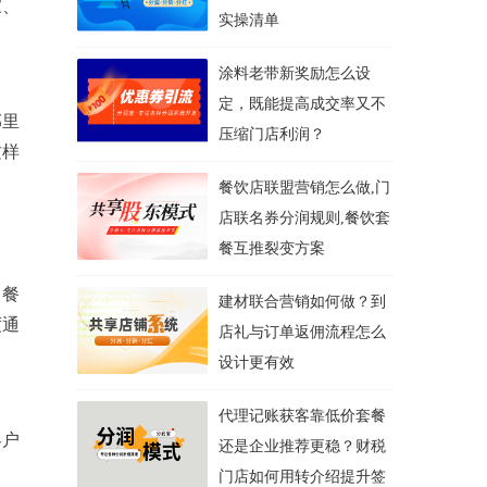
家、
实操清单
涂料老带新奖励怎么设
定，既能提高成交率又不
邻里
压缩门店利润？
这样
餐饮店联盟营销怎么做,门
店联名券分润规则,餐饮套
餐互推裂变方案
、餐
建材联合营销如何做？到
度通
店礼与订单返佣流程怎么
设计更有效
代理记账获客靠低价套餐
客户
还是企业推荐更稳？财税
门店如何用转介绍提升签