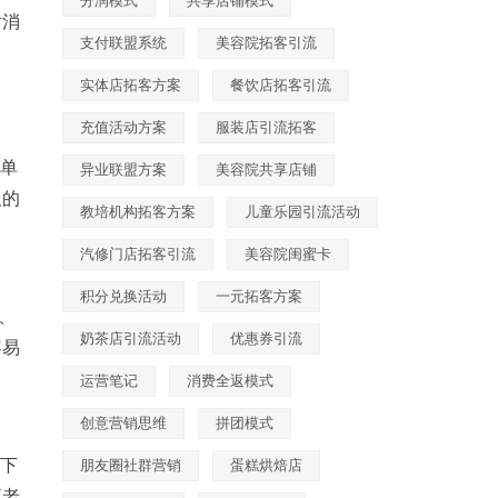
分润模式
共享店铺模式
对消
支付联盟系统
美容院拓客引流
实体店拓客方案
餐饮店拓客引流
充值活动方案
服装店引流拓客
十单
异业联盟方案
美容院共享店铺
板的
教培机构拓客方案
儿童乐园引流活动
汽修门店拓客引流
美容院闺蜜卡
积分兑换活动
一元拓客方案
、
奶茶店引流活动
优惠券引流
容易
运营笔记
消费全返模式
创意营销思维
拼团模式
淀下
朋友圈社群营销
蛋糕烘焙店
赵老