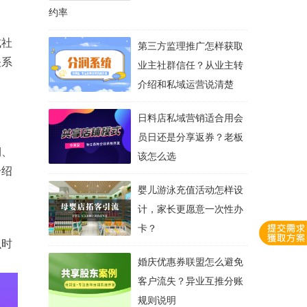
约率
或社
第三方监理推广怎样获取
关系
业主社群信任？从业主转
介绍和私域运营说清楚
日料店私域营销适合用会
员日还是分享返券？老板
期、
该怎么选
介绍
婴儿游泳充值活动怎样设
计，家长更愿意一次性办
卡？
么时
婚庆优惠券联盟怎么避免
客户流失？异业互推分账
规则说明