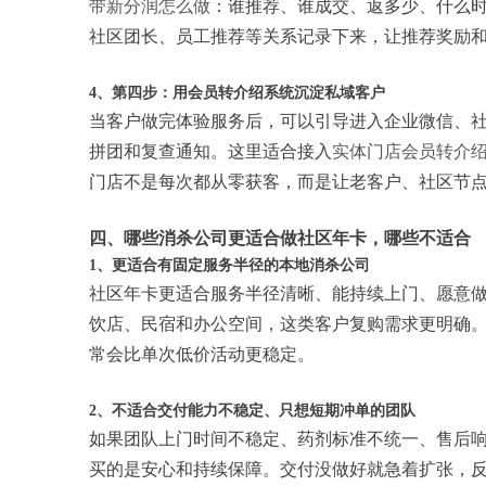
带新分润怎么做
：谁推荐、谁成交、返多少、什么
社区团长、员工推荐等关系记录下来，让推荐奖励
4、第四步：用会员转介绍系统沉淀私域客户
当客户做完体验服务后，可以引导进入企业微信、
拼团和复查通知。这里适合接入
实体门店会员转介
门店不是每次都从零获客，而是让老客户、社区节
四、哪些消杀公司更适合做社区年卡，哪些不适合
1、更适合有固定服务半径的本地消杀公司
社区年卡更适合服务半径清晰、能持续上门、愿意做
饮店、民宿和办公空间，这类客户复购需求更明确
常会比单次低价活动更稳定。
2、不适合交付能力不稳定、只想短期冲单的团队
如果团队上门时间不稳定、药剂标准不统一、售后
买的是安心和持续保障。交付没做好就急着扩张，