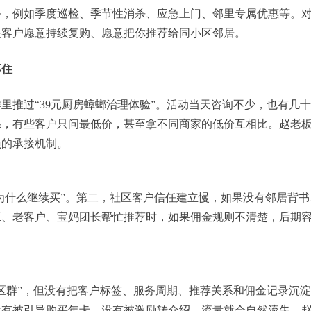
务，例如季度巡检、季节性消杀、应急上门、邻里专属优惠等。
是客户愿意持续复购、愿意把你推荐给同小区邻居。
不住
里推过“39元厨房蟑螂治理体验”。活动当天咨询不少，也有几
系，有些客户只问最低价，甚至拿不同商家的低价互相比。赵老
员的承接机制。
“为什么继续买”。第二，社区客户信任建立慢，如果没有邻居背书
工、老客户、宝妈团长帮忙推荐时，如果佣金规则不清楚，后期
区群”，但没有把客户标签、服务周期、推荐关系和佣金记录沉
没有被引导购买年卡、没有被激励转介绍，流量就会自然流失。