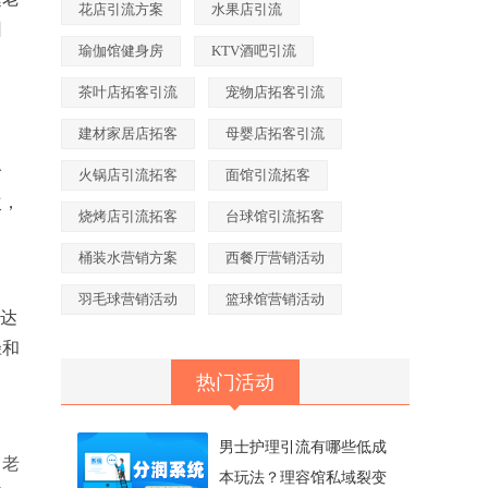
花店引流方案
水果店引流
回
瑜伽馆健身房
KTV酒吧引流
茶叶店拓客引流
宠物店拓客引流
建材家居店拓客
母婴店拓客引流
价
火锅店引流拓客
面馆引流拓客
次，
烧烤店引流拓客
台球馆引流拓客
桶装水营销方案
西餐厅营销活动
羽毛球营销活动
篮球馆营销活动
表达
径和
热门活动
男士护理引流有哪些低成
司老
本玩法？理容馆私域裂变