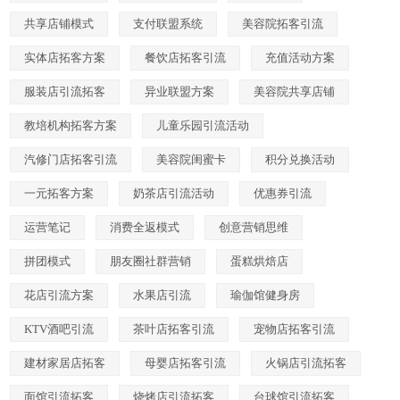
共享店铺模式
支付联盟系统
美容院拓客引流
实体店拓客方案
餐饮店拓客引流
充值活动方案
服装店引流拓客
异业联盟方案
美容院共享店铺
教培机构拓客方案
儿童乐园引流活动
汽修门店拓客引流
美容院闺蜜卡
积分兑换活动
一元拓客方案
奶茶店引流活动
优惠券引流
运营笔记
消费全返模式
创意营销思维
拼团模式
朋友圈社群营销
蛋糕烘焙店
花店引流方案
水果店引流
瑜伽馆健身房
KTV酒吧引流
茶叶店拓客引流
宠物店拓客引流
建材家居店拓客
母婴店拓客引流
火锅店引流拓客
面馆引流拓客
烧烤店引流拓客
台球馆引流拓客