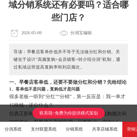
域分销系统还有必要吗？适合哪
些门店？
2026-05-09
分润宝编辑
导读：早餐店客单价低并不等于无法做分红和分销。关
键在于设计“高频复购+会员锁客+转介绍分润”机制，通
过私域运营提高复购率和到店频次。
一、早餐店客单低，还要不要做分红和分销？先给结论
1、客单低不是问题，复购低才是问题
很多老板一听到“分红”“分销”，第一反应是：我一单才
15块钱，还分什么？
联系我~免费为你提供模式策划
但真正影响利润的，不是单次客单价，而是复购频次和
锁客能力。早餐属于高频刚需，只要客户一周来3-5
分润系统
支付联盟系统
分销系统
共享店铺系统
营销
次，年贡献值其实不低。