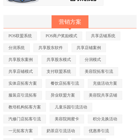
营销方案
POS联盟系统
POS商户奖励模式
共享店铺系统
分润系统
共享股东软件
共享店铺案例
共享股东案例
共享股东模式
分润模式
共享店铺模式
支付联盟系统
美容院拓客引流
实体店拓客方案
餐饮店拓客引流
充值活动方案
服装店引流拓客
异业联盟方案
美容院共享店铺
教培机构拓客方案
儿童乐园引流活动
汽修门店拓客引流
美容院闺蜜卡
积分兑换活动
一元拓客方案
奶茶店引流活动
优惠券引流