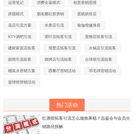
运营笔记
消费全返模式
创意营销思维
拼团模式
朋友圈社群营销
蛋糕烘焙店
花店引流方案
水果店引流
瑜伽馆健身房
KTV酒吧引流
茶叶店拓客引流
宠物店拓客引流
建材家居店拓客
母婴店拓客引流
火锅店引流拓客
面馆引流拓客
烧烤店引流拓客
台球馆引流拓客
桶装水营销方案
西餐厅营销活动
羽毛球营销活动
篮球馆营销活动
热门活动
红酒馆拓客引流怎么做效果稳？品鉴会与会员分
销路径拆解