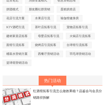
运营笔记
消费全返模式
创意营销思维
拼团模式
朋友圈社群营销
蛋糕烘焙店
花店引流方案
水果店引流
瑜伽馆健身房
KTV酒吧引流
茶叶店拓客引流
宠物店拓客引流
建材家居店拓客
母婴店拓客引流
火锅店引流拓客
面馆引流拓客
烧烤店引流拓客
台球馆引流拓客
桶装水营销方案
西餐厅营销活动
羽毛球营销活动
篮球馆营销活动
热门活动
红酒馆拓客引流怎么做效果稳？品鉴会与会员分
销路径拆解