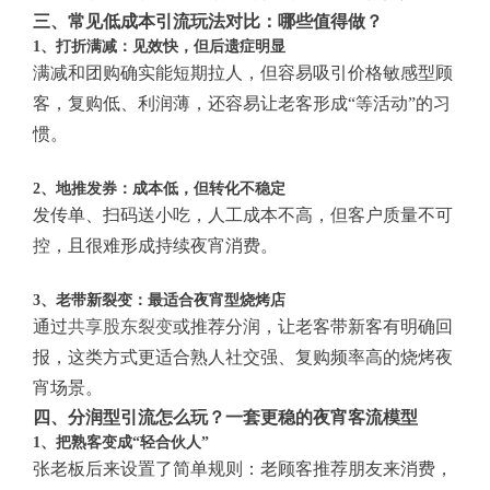
三、常见低成本引流玩法对比：哪些值得做？
1、打折满减：见效快，但后遗症明显
满减和团购确实能短期拉人，但容易吸引价格敏感型顾
客，复购低、利润薄，还容易让老客形成“等活动”的习
惯。
2、地推发券：成本低，但转化不稳定
发传单、扫码送小吃，人工成本不高，但客户质量不可
控，且很难形成持续夜宵消费。
3、老带新裂变：最适合夜宵型烧烤店
通过
共享股东裂变
或推荐分润，让老客带新客有明确回
报，这类方式更适合熟人社交强、复购频率高的烧烤夜
宵场景。
四、分润型引流怎么玩？一套更稳的夜宵客流模型
1、把熟客变成“轻合伙人”
张老板后来设置了简单规则：老顾客推荐朋友来消费，