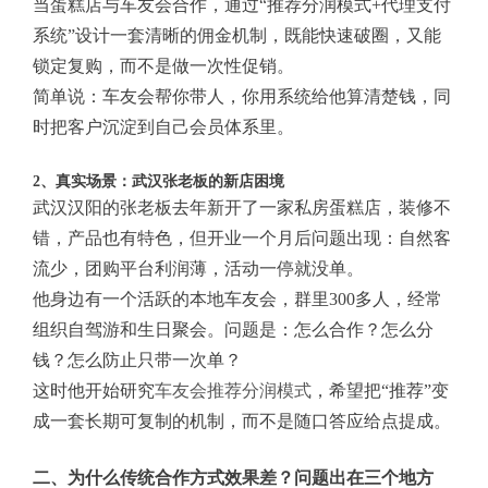
当蛋糕店与车友会合作，通过“推荐分润模式+代理支付
系统”设计一套清晰的佣金机制，既能快速破圈，又能
锁定复购，而不是做一次性促销。
简单说：车友会帮你带人，你用系统给他算清楚钱，同
时把客户沉淀到自己会员体系里。
2、真实场景：武汉张老板的新店困境
武汉汉阳的张老板去年新开了一家私房蛋糕店，装修不
错，产品也有特色，但开业一个月后问题出现：自然客
流少，团购平台利润薄，活动一停就没单。
他身边有一个活跃的本地车友会，群里300多人，经常
组织自驾游和生日聚会。问题是：怎么合作？怎么分
钱？怎么防止只带一次单？
这时他开始研究
车友会推荐分润模式
，希望把“推荐”变
成一套长期可复制的机制，而不是随口答应给点提成。
二、为什么传统合作方式效果差？问题出在三个地方