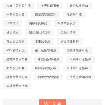
汽修门店拓客引流
美容院闺蜜卡
积分兑换活动
一元拓客方案
奶茶店引流活动
优惠券引流
运营笔记
消费全返模式
创意营销思维
拼团模式
朋友圈社群营销
蛋糕烘焙店
花店引流方案
水果店引流
瑜伽馆健身房
KTV酒吧引流
茶叶店拓客引流
宠物店拓客引流
建材家居店拓客
母婴店拓客引流
火锅店引流拓客
面馆引流拓客
烧烤店引流拓客
台球馆引流拓客
桶装水营销方案
西餐厅营销活动
羽毛球营销活动
篮球馆营销活动
热门活动