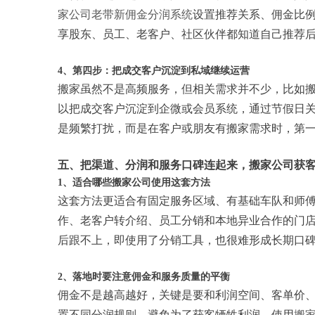
家公司老带新佣金分润系统
设置推荐关系、佣金比
享股东、员工、老客户、社区伙伴都知道自己推荐
4、第四步：把成交客户沉淀到私域继续运营
搬家虽然不是高频服务，但相关需求并不少，比如
以把成交客户沉淀到企微或会员系统，通过节假日
是频繁打扰，而是在客户或朋友有搬家需求时，第
五、把渠道、分润和服务口碑连起来，搬家公司获
1、适合哪些搬家公司使用这套方法
这套方法更适合有固定服务区域、有基础车队和师
作、老客户转介绍、员工分销和本地异业合作的门
后跟不上，即使用了分销工具，也很难形成长期口
2、落地时要注意佣金和服务质量的平衡
佣金不是越高越好，关键是要和利润空间、客单价
置不同分润规则，避免为了获客牺牲利润。使用
搬