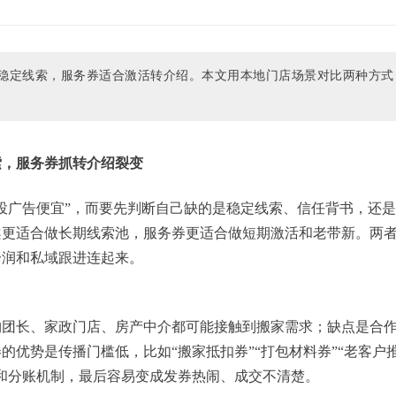
稳定线索，服务券适合激活转介绍。本文用本地门店场景对比两种方式
索，服务券抓转介绍裂变
投广告便宜”，而要先判断自己缺的是稳定线索、信任背书，还
案
更适合做长期线索池，服务券更适合做短期激活和老带新。两
分润和私域跟进连起来。
购团长、家政门店、房产中介都可能接触到搬家需求；缺点是合
优势是传播门槛低，比如“搬家抵扣券”“打包材料券”“老客户
和分账机制，最后容易变成发券热闹、成交不清楚。