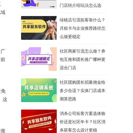
沉
门店转介绍玩法怎么选
私域
绿植店引流拓客靠什么？
月租卡与企业推荐路径怎
么做更稳定
量广
社区商家引流怎么做？券
搬前
包互推和团长推广哪种更
适合门店
社区团购团长招募佣金给
迁免
多少合适？实体门店成本
。这
测算思路
消杀公司拓客方案选体验
价还是社区年卡？社区消
杀获客怎么设计更稳
用
搬