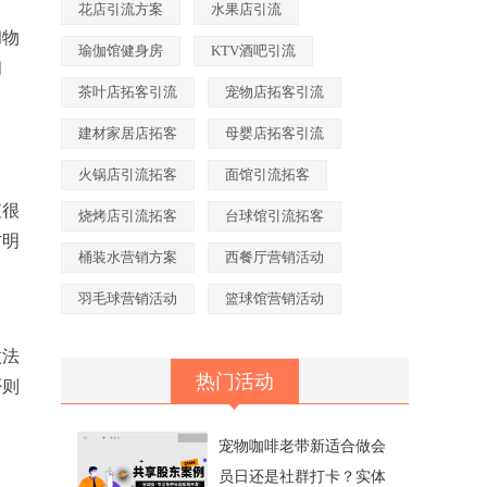
花店引流方案
水果店引流
和物
瑜伽馆健身房
KTV酒吧引流
佣
茶叶店拓客引流
宠物店拓客引流
建材家居店拓客
母婴店拓客引流
火锅店引流拓客
面馆引流拓客
值很
烧烤店引流拓客
台球馆引流拓客
方明
桶装水营销方案
西餐厅营销活动
羽毛球营销活动
篮球馆营销活动
做法
热门活动
否则
宠物咖啡老带新适合做会
员日还是社群打卡？实体