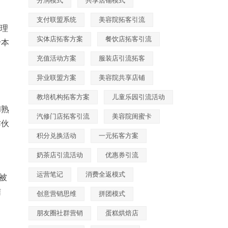
分润模式
共享店铺模式
支付联盟系统
美容院拓客引流
管理
实体店拓客方案
餐饮店拓客引流
于本
充值活动方案
服装店引流拓客
异业联盟方案
美容院共享店铺
教培机构拓客方案
儿童乐园引流活动
和熟
汽修门店拓客引流
美容院闺蜜卡
作伙
积分兑换活动
一元拓客方案
奶茶店引流活动
优惠券引流
运营笔记
消费全返模式
被
结
创意营销思维
拼团模式
朋友圈社群营销
蛋糕烘焙店