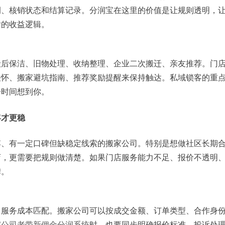
例、核销状态和结算记录。分润宝在这里的价值是让规则透明，
后的收益逻辑。
搬后保洁、旧物处理、收纳整理、企业二次搬迁、亲友推荐。门
关怀、搬家避坑指南、推荐奖励提醒来保持触达。私域锁客的重
一时间想到你。
客才更稳
傅、有一定口碑但缺稳定线索的搬家公司。特别是想做社区长期
店，更需要把规则做清楚。如果门店服务能力不足、报价不透明
碑。
、服务成本匹配。搬家公司可以按成交金额、订单类型、合作身
家公司老带新佣金分润系统
时，也要同步明确报价标准、投诉处