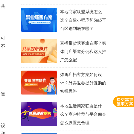
让共
本地商家联盟系统怎么
选？自建小程序和SaaS平
台区别到底在哪？
店可
直播带货获客难在哪？实
点不
体门店渠道分佣和达人推
广怎么配
炸鸡店拓客方案如何设
计？外卖返券提升复购的
合
实操思路
、售
本地生活商家联盟是什
么？商户推荐与平台佣金
怎么设置更合理
份设
理和