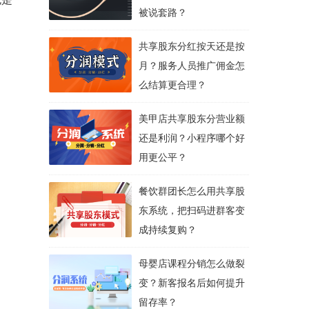
被说套路？
共享股东分红按天还是按
月？服务人员推广佣金怎
么结算更合理？
美甲店共享股东分营业额
还是利润？小程序哪个好
用更公平？
餐饮群团长怎么用共享股
东系统，把扫码进群客变
成持续复购？
母婴店课程分销怎么做裂
变？新客报名后如何提升
留存率？