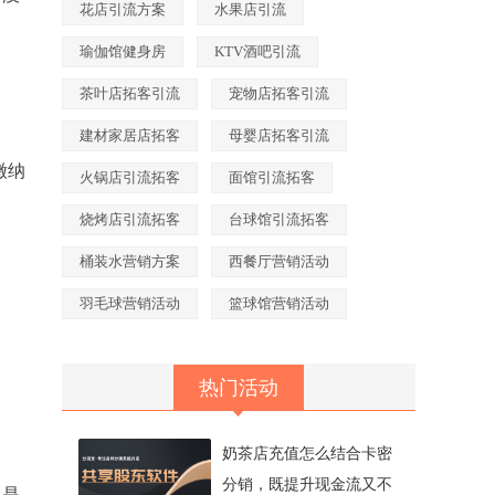
花店引流方案
水果店引流
瑜伽馆健身房
KTV酒吧引流
茶叶店拓客引流
宠物店拓客引流
建材家居店拓客
母婴店拓客引流
缴纳
火锅店引流拓客
面馆引流拓客
烧烤店引流拓客
台球馆引流拓客
桶装水营销方案
西餐厅营销活动
羽毛球营销活动
篮球馆营销活动
热门活动
奶茶店充值怎么结合卡密
分销，既提升现金流又不
也是