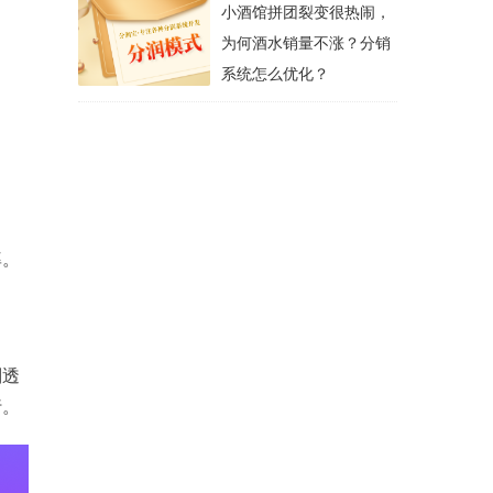
小酒馆拼团裂变很热闹，
为何酒水销量不涨？分销
系统怎么优化？
率。
则透
行。