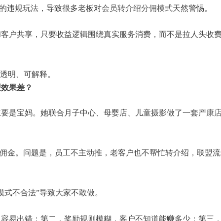
号的违规玩法，导致很多老板对
会员转介绍分佣模式
天然警惕。
和客户共享，只要收益逻辑围绕真实服务消费，而不是拉人头收
、透明、可解释。
盟效果差？
主要是宝妈。她联合月子中心、母婴店、儿童摄影做了一套
产康
%佣金。问题是，员工不主动推，老客户也不帮忙转介绍，联盟流
模式不合法”导致大家不敢做。
，容易出错；第二，奖励规则模糊，客户不知道能赚多少；第三