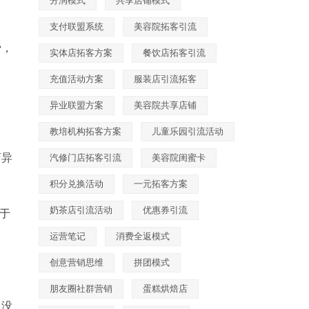
分润模式
共享店铺模式
支付联盟系统
美容院拓客引流
费，
实体店拓客方案
餐饮店拓客引流
充值活动方案
服装店引流拓客
异业联盟方案
美容院共享店铺
教培机构拓客方案
儿童乐园引流活动
店异
汽修门店拓客引流
美容院闺蜜卡
积分兑换活动
一元拓客方案
奶茶店引流活动
优惠券引流
于
运营笔记
消费全返模式
创意营销思维
拼团模式
朋友圈社群营销
蛋糕烘焙店
，没