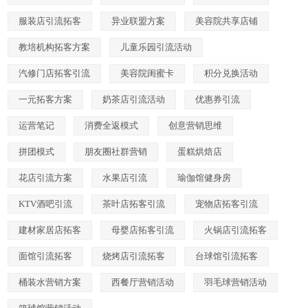
服装店引流拓客
异业联盟方案
美容院共享店铺
教培机构拓客方案
儿童乐园引流活动
汽修门店拓客引流
美容院闺蜜卡
积分兑换活动
一元拓客方案
奶茶店引流活动
优惠券引流
运营笔记
消费全返模式
创意营销思维
拼团模式
朋友圈社群营销
蛋糕烘焙店
花店引流方案
水果店引流
瑜伽馆健身房
KTV酒吧引流
茶叶店拓客引流
宠物店拓客引流
建材家居店拓客
母婴店拓客引流
火锅店引流拓客
面馆引流拓客
烧烤店引流拓客
台球馆引流拓客
桶装水营销方案
西餐厅营销活动
羽毛球营销活动