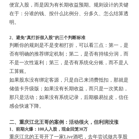
便宜入股，而是因为有长期收益预期。规则设计的关键
在于：分谁的钱、按什么比例分、分多久、怎么结算透
明。
2、避免“真打折假入股”的三个判断标准
判断你的规则是不是变相打折，可以看三点：第一，是
否有明确的推荐绑定机制；第二，是否有持续分润，而
不是一次性返利；第三，是否有系统化分账，而不是人
工算账。
如果股东没有绑定客源，只是自己来消费抵扣，那就是
储值卡升级版；如果没有长期收益，而只是一次奖励，
那只是活动；如果没有系统记录，后期极易扯皮，信任
感会快速下降。
二、重庆江北王哥的案例：活动很火，但利润没涨
1、前期火爆：100人入股，现金回笼30万
重庆江北的王哥开了一家Live酒吧，去年尝试做共享股