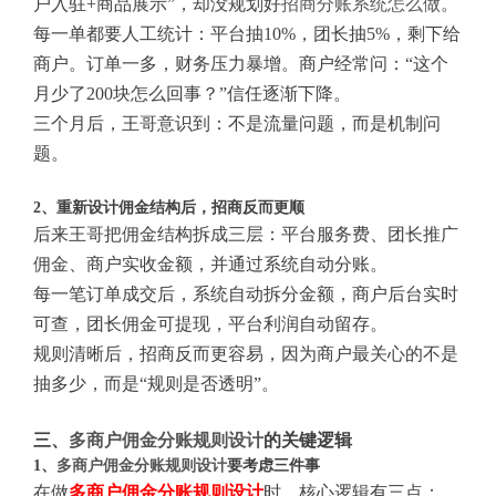
户入驻+商品展示”，却没规划好
招商分账系统怎么做
。
每一单都要人工统计：平台抽10%，团长抽5%，剩下给
商户。订单一多，财务压力暴增。商户经常问：“这个
月少了200块怎么回事？”信任逐渐下降。
三个月后，王哥意识到：不是流量问题，而是机制问
题。
2、重新设计佣金结构后，招商反而更顺
后来王哥把佣金结构拆成三层：平台服务费、团长推广
佣金、商户实收金额，并通过系统自动分账。
每一笔订单成交后，系统自动拆分金额，商户后台实时
可查，团长佣金可提现，平台利润自动留存。
规则清晰后，招商反而更容易，因为商户最关心的不是
抽多少，而是“规则是否透明”。
三、
多商户佣金分账规则设计
的关键逻辑
1、
多商户佣金分账规则设计
要考虑三件事
在做
多商户佣金分账规则设计
时，核心逻辑有三点：