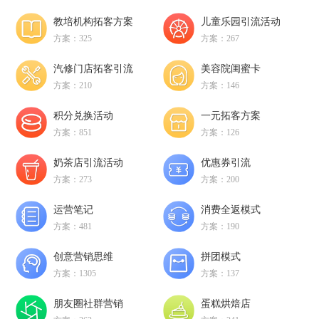
教培机构拓客方案
儿童乐园引流活动
方案：325
方案：267
汽修门店拓客引流
美容院闺蜜卡
方案：210
方案：146
积分兑换活动
一元拓客方案
方案：851
方案：126
奶茶店引流活动
优惠券引流
方案：273
方案：200
运营笔记
消费全返模式
方案：481
方案：190
创意营销思维
拼团模式
方案：1305
方案：137
朋友圈社群营销
蛋糕烘焙店