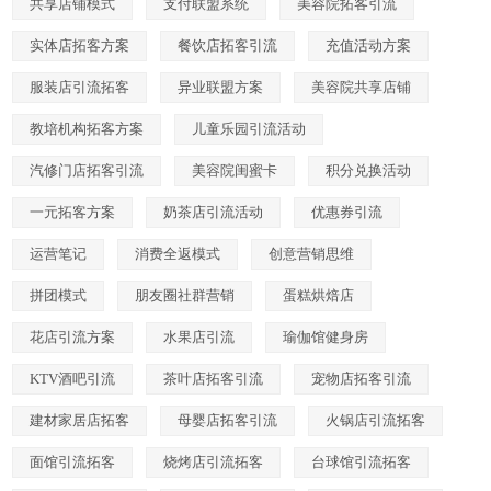
共享店铺模式
支付联盟系统
美容院拓客引流
实体店拓客方案
餐饮店拓客引流
充值活动方案
服装店引流拓客
异业联盟方案
美容院共享店铺
教培机构拓客方案
儿童乐园引流活动
汽修门店拓客引流
美容院闺蜜卡
积分兑换活动
一元拓客方案
奶茶店引流活动
优惠券引流
运营笔记
消费全返模式
创意营销思维
拼团模式
朋友圈社群营销
蛋糕烘焙店
花店引流方案
水果店引流
瑜伽馆健身房
KTV酒吧引流
茶叶店拓客引流
宠物店拓客引流
建材家居店拓客
母婴店拓客引流
火锅店引流拓客
面馆引流拓客
烧烤店引流拓客
台球馆引流拓客