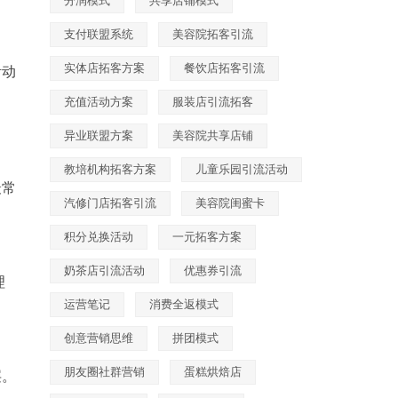
分润模式
共享店铺模式
支付联盟系统
美容院拓客引流
实体店拓客方案
餐饮店拓客引流
活动
充值活动方案
服装店引流拓客
异业联盟方案
美容院共享店铺
教培机构拓客方案
儿童乐园引流活动
最常
汽修门店拓客引流
美容院闺蜜卡
积分兑换活动
一元拓客方案
奶茶店引流活动
优惠券引流
理
运营笔记
消费全返模式
创意营销思维
拼团模式
朋友圈社群营销
蛋糕烘焙店
层。