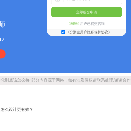
立即提交申请
师
936986
用户已提交咨询
《分润宝用户隐私保护协议》
12
化到底该怎么接"部分内容源于网络，如有涉及侵权请联系处理,谢谢合作
制怎么设计更有效？