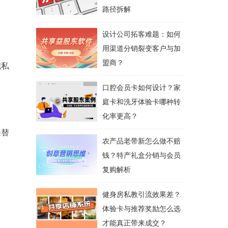
路径拆解
设计公司拓客难题：如何
用渠道分销裂变客户与加
盟商？
把私
口腔会员卡如何设计？家
庭卡和洗牙体验卡哪种转
化率更高？
课替
农产品老带新怎么做不赔
钱？特产礼盒分销与会员
复购解析
健身房私教引流效果差？
体验卡与推荐奖励怎么选
才能真正带来成交？