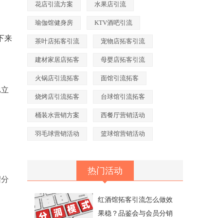
花店引流方案
水果店引流
瑜伽馆健身房
KTV酒吧引流
下来
茶叶店拓客引流
宠物店拓客引流
建材家居店拓客
母婴店拓客引流
火锅店引流拓客
面馆引流拓客
比立
烧烤店引流拓客
台球馆引流拓客
桶装水营销方案
西餐厅营销活动
羽毛球营销活动
篮球馆营销活动
热门活动
绍分
红酒馆拓客引流怎么做效
果稳？品鉴会与会员分销