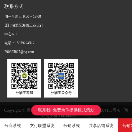
联系方式
周一至周五 9:00 ~ 18:00
厦门湖里区海西工业设计
中心A11
电话：15959224512
290325827@qq.com
分润宝客服
分润宝公众号
联系我~免费为你提供模式策划
Copyright © 厦门鸿鑫正网络科技有限公司
闽ICP备11004153号-6
闽
公网安备35020602003228号
分润系统
支付联盟系统
分销系统
共享店铺系统
营销