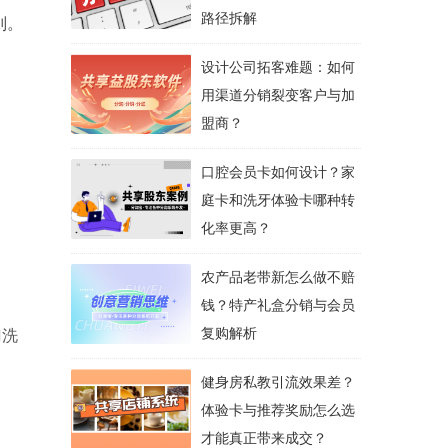
路径拆解
则。
设计公司拓客难题：如何
用渠道分销裂变客户与加
盟商？
口腔会员卡如何设计？家
庭卡和洗牙体验卡哪种转
化率更高？
农产品老带新怎么做不赔
钱？特产礼盒分销与会员
复购解析
门洗
健身房私教引流效果差？
体验卡与推荐奖励怎么选
才能真正带来成交？