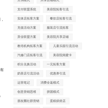
分润模式
共享店铺模式
支付联盟系统
美容院拓客引流
实体店拓客方案
餐饮店拓客引流
制，
充值活动方案
服装店引流拓客
异业联盟方案
美容院共享店铺
教培机构拓客方案
儿童乐园引流活动
汽修门店拓客引流
美容院闺蜜卡
积分兑换活动
一元拓客方案
已有
奶茶店引流活动
优惠券引流
运营笔记
消费全返模式
创意营销思维
拼团模式
毛
朋友圈社群营销
蛋糕烘焙店