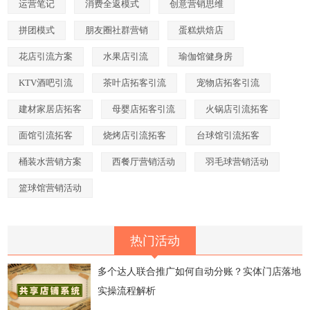
运营笔记
消费全返模式
创意营销思维
拼团模式
朋友圈社群营销
蛋糕烘焙店
花店引流方案
水果店引流
瑜伽馆健身房
KTV酒吧引流
茶叶店拓客引流
宠物店拓客引流
建材家居店拓客
母婴店拓客引流
火锅店引流拓客
面馆引流拓客
烧烤店引流拓客
台球馆引流拓客
桶装水营销方案
西餐厅营销活动
羽毛球营销活动
篮球馆营销活动
热门活动
多个达人联合推广如何自动分账？实体门店落地
实操流程解析