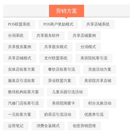
营销方案
POS联盟系统
POS商户奖励模式
共享店铺系统
分润系统
共享股东软件
共享店铺案例
共享股东案例
共享股东模式
分润模式
共享店铺模式
支付联盟系统
美容院拓客引流
实体店拓客方案
餐饮店拓客引流
充值活动方案
服装店引流拓客
异业联盟方案
美容院共享店铺
教培机构拓客方案
儿童乐园引流活动
汽修门店拓客引流
美容院闺蜜卡
积分兑换活动
一元拓客方案
奶茶店引流活动
优惠券引流
运营笔记
消费全返模式
创意营销思维