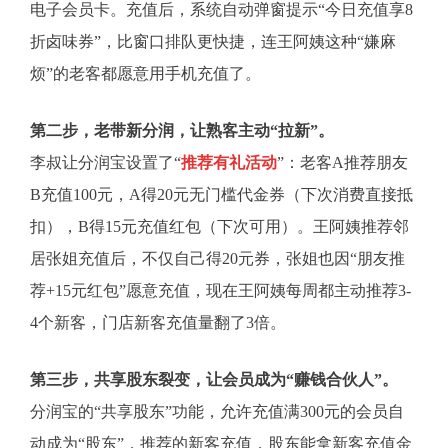
电子会员卡。充值后，系统自动弹窗提示“今日充值享8
折卤味券”，比窗口排队更快捷，连王阿姨这种“嫌麻
烦”的老客都愿意用手机充值了。
第二步，老带新分润，让熟客主动“拉新”。
李叔让分润宝设置了“
推荐有礼活动
”：老客A推荐朋友
B充值100元，A得20元无门槛代金券（下次消费直接抵
扣），B得15元充值红包（下次可用）。王阿姨推荐邻
居张姐充值后，不仅自己得20元券，张姐也因“朋友推
荐+15元红包”愿意充值，现在王阿姨每周都主动推荐3-
4个新客，门店新客充值量翻了3倍。
第三步，共享股东裂变，让会员成为“赚钱合伙人”。
分润宝的“共享股东”功能，允许充值满300元的会员自
动成为“股东”，推荐的新客充值，股东能拿新客充值金