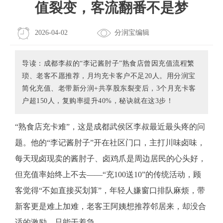
值裂变，客流翻番不是梦
2026-04-02
分润宝编辑
导读：成都李叔的“李记酱肘子”熟食店曾因充值流程繁
琐、老客不愿推荐，月均充卡客户不足20人。用分润宝
简化充值、老带新分润+共享股东裂变后，3个月充卡客
户超150人，复购率提升40%，秘诀就在这3步！
“熟食店充卡难”，这是成都武侯区李叔最近最头疼的问
题。他的“李记酱肘子”开在社区门口，主打川味卤味，
每天现卤现卖的酱肘子、卤鸡爪是周边居民的心头好，
但充值率始终上不去——“充100送10”的传统活动，顾
客觉得“不如直接买划算”，年轻人嫌窗口排队麻烦，带
新客更是难上加难，老客王阿姨想推荐邻居来，却没合
适的激励，只能干着急。