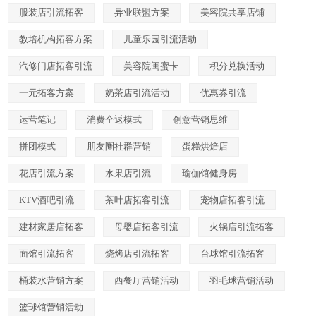
服装店引流拓客
异业联盟方案
美容院共享店铺
教培机构拓客方案
儿童乐园引流活动
汽修门店拓客引流
美容院闺蜜卡
积分兑换活动
一元拓客方案
奶茶店引流活动
优惠券引流
运营笔记
消费全返模式
创意营销思维
拼团模式
朋友圈社群营销
蛋糕烘焙店
花店引流方案
水果店引流
瑜伽馆健身房
KTV酒吧引流
茶叶店拓客引流
宠物店拓客引流
建材家居店拓客
母婴店拓客引流
火锅店引流拓客
面馆引流拓客
烧烤店引流拓客
台球馆引流拓客
桶装水营销方案
西餐厅营销活动
羽毛球营销活动
篮球馆营销活动