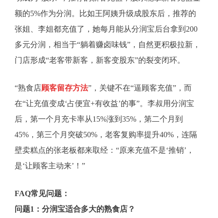
额的5%作为分润。比如王阿姨升级成股东后，推荐的
张姐、李姐都充值了，她每月能从分润宝后台拿到200
多元分润，相当于“躺着赚卤味钱”，自然更积极拉新，
门店形成“老客带新客，新客变股东”的裂变闭环。
“熟食店
顾客留存方法
”，关键不在“逼顾客充值”，而
在“让充值变成‘占便宜+有收益’的事”。李叔用分润宝
后，第一个月充卡率从15%涨到35%，第二个月到
45%，第三个月突破50%，老客复购率提升40%，连隔
壁卖糕点的张老板都来取经：“原来充值不是‘推销’，
是‘让顾客主动来’！”
FAQ常见问题：
问题1：分润宝适合多大的熟食店？