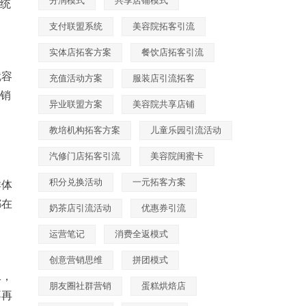
分润模式
共享店铺模式
系统
支付联盟系统
美容院拓客引流
实体店拓客方案
餐饮店拓客引流
就容
充值活动方案
服装店引流拓客
核销
异业联盟方案
美容院共享店铺
教培机构拓客方案
儿童乐园引流活动
汽修门店拓客引流
美容院闺蜜卡
积分兑换活动
一元拓客方案
群体
都在
奶茶店引流活动
优惠券引流
运营笔记
消费全返模式
创意营销思维
拼团模式
二，
朋友圈社群营销
蛋糕烘焙店
不再