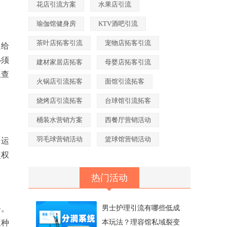
花店引流方案
水果店引流
瑜伽馆健身房
KTV酒吧引流
茶叶店拓客引流
宠物店拓客引流
只给
必须
建材家居店拓客
母婴店拓客引流
里查
火锅店引流拓客
面馆引流拓客
烧烤店引流拓客
台球馆引流拓客
桶装水营销方案
西餐厅营销活动
羽毛球营销活动
篮球馆营销活动
台运
盟权
热门活动
务。
男士护理引流有哪些低成
三种
本玩法？理容馆私域裂变