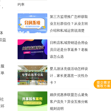
约率
时，
第三方监理推广怎样获取
业主社群信任？从业主转
介绍和私域运营说清楚
体
权益
日料店私域营销适合用会
员日还是分享返券？老板
该怎么选
台服
婴儿游泳充值活动怎样设
订单
计，家长更愿意一次性办
卡？
婚庆优惠券联盟怎么避免
、社
客户流失？异业互推分账
个环
规则说明