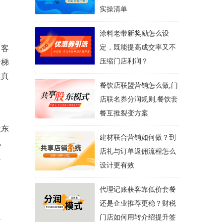
实操清单
涂料老带新奖励怎么设
定，既能提高成交率又不
、客
压缩门店利润？
阶梯
近真
餐饮店联盟营销怎么做,门
店联名券分润规则,餐饮套
餐互推裂变方案
股东
建材联合营销如何做？到
机
店礼与订单返佣流程怎么
复
设计更有效
代理记账获客靠低价套餐
还是企业推荐更稳？财税
门店如何用转介绍提升签
烘