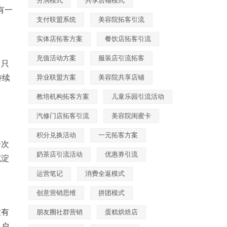
分润模式
共享店铺模式
有一
支付联盟系统
美容院拓客引流
实体店拓客方案
餐饮店拓客引流
充值活动方案
服装店引流拓客
，只
持续
异业联盟方案
美容院共享店铺
教培机构拓客方案
儿童乐园引流活动
汽修门店拓客引流
美容院闺蜜卡
积分兑换活动
一元拓客方案
一次
奶茶店引流活动
优惠券引流
沉淀
运营笔记
消费全返模式
创意营销思维
拼团模式
没有
朋友圈社群营销
蛋糕烘焙店
客户