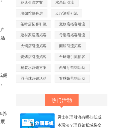
花店引流方案
水果店引流
瑜伽馆健身房
KTV酒吧引流
茶叶店拓客引流
宠物店拓客引流
用户
建材家居店拓客
母婴店拓客引流
但活
火锅店引流拓客
面馆引流拓客
烧烤店引流拓客
台球馆引流拓客
桶装水营销方案
西餐厅营销活动
或佣
羽毛球营销活动
篮球馆营销活动
动。
热门活动
享养
男士护理引流有哪些低成
意展
本玩法？理容馆私域裂变