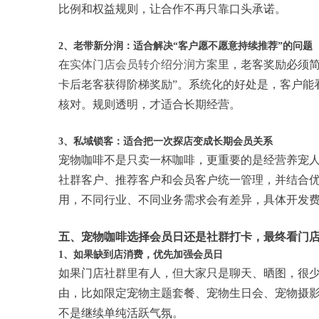
比例和权益规则，让合作不再只靠口头承诺。
2、老带新分润：适合解决“客户愿不愿意持续推荐”的问题
在
实体门店会员转介绍分润方案
里，老客奖励必须简
卡后老客获得阶梯奖励”。系统化的好处是，客户能
核对。规则透明，才适合长期经营。
3、私域锁客：适合把一次探店变成长期会员关系
宠物咖啡不是只卖一杯咖啡，更重要的是经营养宠
社群客户、推荐客户和会员客户统一管理，并结合
用，不同行业、不同业务需求会有差异，具体开发
五、宠物咖啡选择会员日还是社群打卡，最终看门
1、如果缺到店消费，优先加强会员日
如果门店社群里有人，但大家只是聊天、晒图，很
由，比如限定宠物主题套餐、宠物生日会、宠物摄
不是继续单纯活跃气氛。