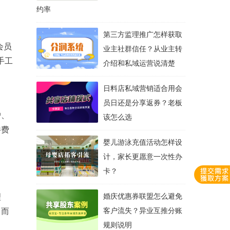
约率
第三方监理推广怎样获取
会员
业主社群信任？从业主转
手工
介绍和私域运营说清楚
日料店私域营销适合用会
员日还是分享返券？老板
户、
该怎么选
件费
婴儿游泳充值活动怎样设
计，家长更愿意一次性办
卡？
理
婚庆优惠券联盟怎么避免
，而
客户流失？异业互推分账
规则说明