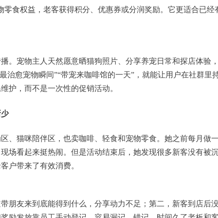
物零食权益，老客获得积分、优惠券或分润奖励。它更适合已经
。
传播。宠物主人天然愿意晒猫狗照片、分享养宠日常和探店体验
周最治愈宠物瞬间”“带宠来咖啡馆的一天”，就能让用户在社群里
系维护，而不是一次性的促销活动。
新少
动区、猫咪陪伴区，也卖咖啡、轻食和宠物零食。她之前每月做
，现场看起来挺热闹。但是活动结束后，她发现很多新客没有被
老客户带来了有效消费。
道带朋友来到底能得到什么，分享动力不足；第二，新客到店后
和奖励发放靠员工手动登记，容易漏记、错记，时间久了老板和