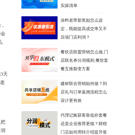
实操清单
涂料老带新奖励怎么设
励，
定，既能提高成交率又不
和会
压缩门店利润？
么
餐饮店联盟营销怎么做,门
店联名券分润规则,餐饮套
餐互推裂变方案
3天
，老
建材联合营销如何做？到
店礼与订单返佣流程怎么
设计更有效
代理记账获客靠低价套餐
以把
还是企业推荐更稳？财税
分润
门店如何用转介绍提升签