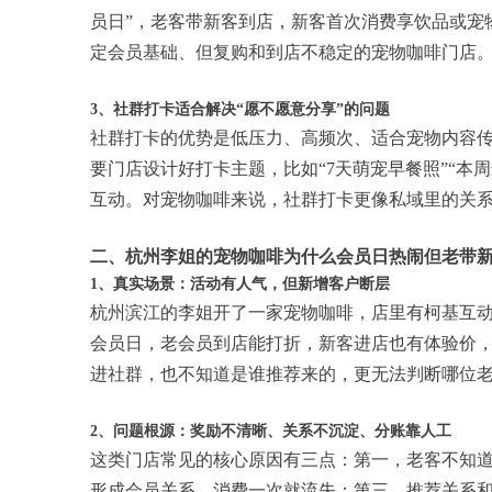
员日”，老客带新客到店，新客首次消费享饮品或宠
定会员基础、但复购和到店不稳定的宠物咖啡门店
3、社群打卡适合解决“愿不愿意分享”的问题
社群打卡的优势是低压力、高频次、适合宠物内容
要门店设计好打卡主题，比如“7天萌宠早餐照”“本
互动。对宠物咖啡来说，社群打卡更像私域里的关
二、杭州李姐的宠物咖啡为什么会员日热闹但老带
1、真实场景：活动有人气，但新增客户断层
杭州滨江的李姐开了一家宠物咖啡，店里有柯基互
会员日，老会员到店能打折，新客进店也有体验价
进社群，也不知道是谁推荐来的，更无法判断哪位
2、问题根源：奖励不清晰、关系不沉淀、分账靠人工
这类门店常见的核心原因有三点：第一，老客不知
形成会员关系，消费一次就流失；第三，推荐关系