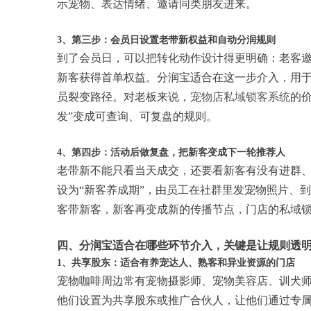
示宠物、表达情绪、邀请同类朋友进来。
3、第三步：会员日设置老带新权益和自动分润规则
到了会员日，可以把转化动作设计得更明确：老客
新客获得首单权益。分润宝适合在这一步介入，用
员裂变路径。对老板来说，
宠物店私域锁客系统
的
发”变成可查询、可复盘的规则。
4、第四步：活动后做复盘，把新客变成下一轮推荐人
老带新不能只看当天成交，还要看新客有没有进群、
设为“新客养成期”，由员工在社群里发宠物照片、
客带新客，新客再变成新的传播节点，门店的私域
四、分润宝适合在哪些环节介入，关键是让规则透
1、共享股东：适合有养宠达人、熟客和异业资源的门店
宠物咖啡周边常有宠物摄影师、宠物美容店、训犬
他们设置为共享股东或推广合伙人，让他们通过专