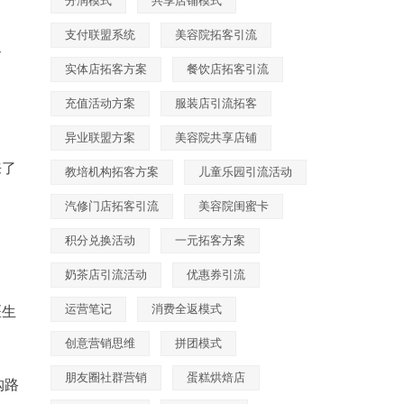
分润模式
共享店铺模式
支付联盟系统
美容院拓客引流
客
实体店拓客方案
餐饮店拓客引流
充值活动方案
服装店引流拓客
异业联盟方案
美容院共享店铺
来了
教培机构拓客方案
儿童乐园引流活动
汽修门店拓客引流
美容院闺蜜卡
积分兑换活动
一元拓客方案
奶茶店引流活动
优惠券引流
运营笔记
消费全返模式
医生
创意营销思维
拼团模式
朋友圈社群营销
蛋糕烘焙店
购路