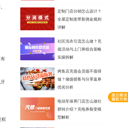
环。
定制门店分销怎么设计？
全屋定制老带新佣金规则
详解
社区洗衣引流怎么做？充
值活动与上门券组合策略
实操拆解
更有
烤鱼店充值会员值不值得
做？储值锁客与分享返券
洗牙
优劣分析
电动车保养门店怎么做社
群转介绍？充电券裂变模
型解析
是权