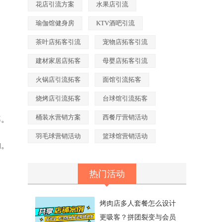
花店引流方案
水果店引流
瑜伽馆健身房
KTV酒吧引流
茶叶店拓客引流
宠物店拓客引流
建材家居店拓客
母婴店拓客引流
火锅店引流拓客
面馆引流拓客
烧烤店引流拓客
台球馆引流拓客
桶装水营销方案
西餐厅营销活动
率。
羽毛球营销活动
篮球馆营销活动
构。
热门活动
庭
烤肉店多人套餐怎么设计
更吸客？拼团裂变与会员