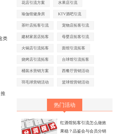
花店引流方案
水果店引流
瑜伽馆健身房
KTV酒吧引流
茶叶店拓客引流
宠物店拓客引流
建材家居店拓客
母婴店拓客引流
这类
火锅店引流拓客
面馆引流拓客
烧烤店引流拓客
台球馆引流拓客
桶装水营销方案
西餐厅营销活动
羽毛球营销活动
篮球馆营销活动
、推
热门活动
红酒馆拓客引流怎么做效
果稳？品鉴会与会员分销