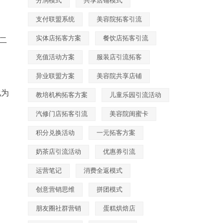
分润模式
共享店铺模式
支付联盟系统
美容院拓客引流
实体店拓客方案
餐饮店拓客引流
二
充值活动方案
服装店引流拓客
异业联盟方案
美容院共享店铺
化为
教培机构拓客方案
儿童乐园引流活动
汽修门店拓客引流
美容院闺蜜卡
积分兑换活动
一元拓客方案
奶茶店引流活动
优惠券引流
运营笔记
消费全返模式
创意营销思维
拼团模式
朋友圈社群营销
蛋糕烘焙店