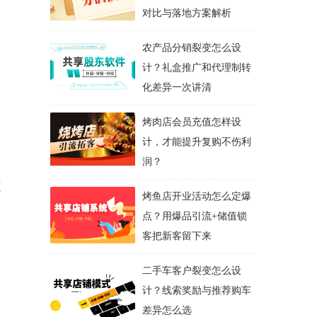
对比与落地方案解析
农产品分销裂变怎么设
计？礼盒推广和代理制转
化差异一次讲清
烤肉店会员充值怎样设
计，才能提升复购不伤利
润？
速
烤鱼店开业活动怎么定爆
点？用爆品引流+储值锁
客把新客留下来
二手车客户裂变怎么设
计？线索奖励与推荐购车
差异怎么选