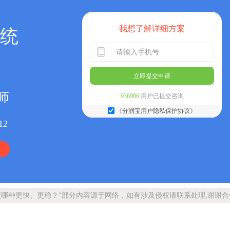
我想了解详细方案
统
立即提交申请
师
936986
用户已提交咨询
《分润宝用户隐私保护协议》
12
盟哪种更快、更稳？"部分内容源于网络，如有涉及侵权请联系处理,谢谢合