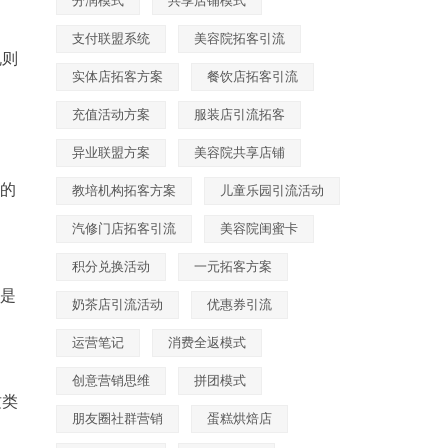
分润模式
共享店铺模式
支付联盟系统
美容院拓客引流
规则
实体店拓客方案
餐饮店拓客引流
充值活动方案
服装店引流拓客
异业联盟方案
美容院共享店铺
的
教培机构拓客方案
儿童乐园引流活动
汽修门店拓客引流
美容院闺蜜卡
积分兑换活动
一元拓客方案
也是
奶茶店引流活动
优惠券引流
运营笔记
消费全返模式
创意营销思维
拼团模式
这类
朋友圈社群营销
蛋糕烘焙店