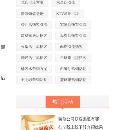
花店引流方案
水果店引流
瑜伽馆健身房
KTV酒吧引流
茶叶店拓客引流
宠物店拓客引流
建材家居店拓客
母婴店拓客引流
火锅店引流拓客
面馆引流拓客
长期
烧烤店引流拓客
台球馆引流拓客
桶装水营销方案
西餐厅营销活动
和后
羽毛球营销活动
篮球馆营销活动
热门活动
装修公司获客渠道有哪
些？线上线下转介绍效果