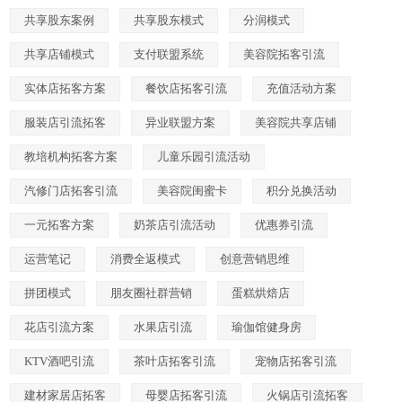
共享股东案例
共享股东模式
分润模式
共享店铺模式
支付联盟系统
美容院拓客引流
实体店拓客方案
餐饮店拓客引流
充值活动方案
服装店引流拓客
异业联盟方案
美容院共享店铺
教培机构拓客方案
儿童乐园引流活动
汽修门店拓客引流
美容院闺蜜卡
积分兑换活动
一元拓客方案
奶茶店引流活动
优惠券引流
运营笔记
消费全返模式
创意营销思维
拼团模式
朋友圈社群营销
蛋糕烘焙店
花店引流方案
水果店引流
瑜伽馆健身房
KTV酒吧引流
茶叶店拓客引流
宠物店拓客引流
建材家居店拓客
母婴店拓客引流
火锅店引流拓客