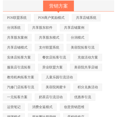
营销方案
POS联盟系统
POS商户奖励模式
共享店铺系统
分润系统
共享股东软件
共享店铺案例
共享股东案例
共享股东模式
分润模式
共享店铺模式
支付联盟系统
美容院拓客引流
实体店拓客方案
餐饮店拓客引流
充值活动方案
服装店引流拓客
异业联盟方案
美容院共享店铺
教培机构拓客方案
儿童乐园引流活动
汽修门店拓客引流
美容院闺蜜卡
积分兑换活动
一元拓客方案
奶茶店引流活动
优惠券引流
运营笔记
消费全返模式
创意营销思维
拼团模式
朋友圈社群营销
蛋糕烘焙店