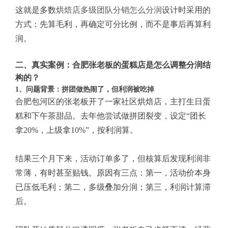
这就是多数
烘焙店多级团队分销怎么分润
设计时采用的
方式：先算毛利，再确定可分比例，而不是事后再算利
润。
二、真实案例：合肥张老板的蛋糕店是怎么调整分润结
构的？
1、问题背景：拼团做热闹了，但利润被吃掉
合肥包河区的张老板开了一家社区烘焙店，主打生日蛋
糕和下午茶甜品。去年他尝试做拼团裂变，设定“团长
拿20%，上级拿10%”，按利润算。
结果三个月下来，活动订单多了，但核算后发现利润非
常薄，有时甚至贴钱。原因有三点：第一，活动价本身
已压低毛利；第二，多级叠加分润；第三，利润计算滞
后。