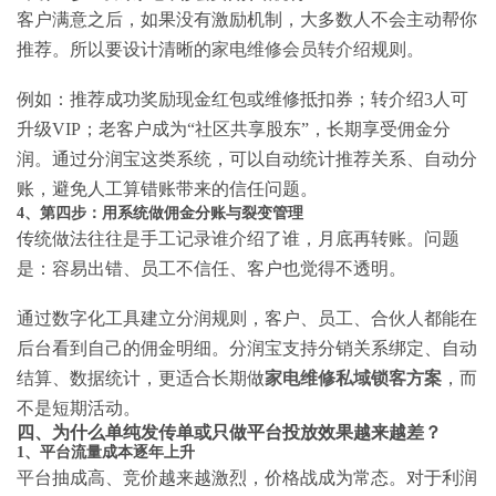
客户满意之后，如果没有激励机制，大多数人不会主动帮你
推荐。所以要设计清晰的
家电维修会员转介绍
规则。
例如：推荐成功奖励现金红包或维修抵扣券；转介绍3人可
升级VIP；老客户成为“社区共享股东”，长期享受佣金分
润。通过分润宝这类系统，可以自动统计推荐关系、自动分
账，避免人工算错账带来的信任问题。
4、第四步：用系统做佣金分账与裂变管理
传统做法往往是手工记录谁介绍了谁，月底再转账。问题
是：容易出错、员工不信任、客户也觉得不透明。
通过数字化工具建立分润规则，客户、员工、合伙人都能在
后台看到自己的佣金明细。分润宝支持分销关系绑定、自动
结算、数据统计，更适合长期做
家电维修私域锁客方案
，而
不是短期活动。
四、为什么单纯发传单或只做平台投放效果越来越差？
1、平台流量成本逐年上升
平台抽成高、竞价越来越激烈，价格战成为常态。对于利润