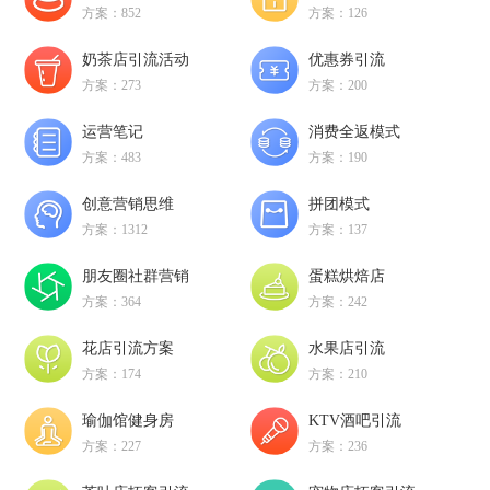
方案：852
方案：126
奶茶店引流活动
优惠券引流
方案：273
方案：200
运营笔记
消费全返模式
方案：483
方案：190
创意营销思维
拼团模式
方案：1312
方案：137
朋友圈社群营销
蛋糕烘焙店
方案：364
方案：242
花店引流方案
水果店引流
方案：174
方案：210
瑜伽馆健身房
KTV酒吧引流
方案：227
方案：236