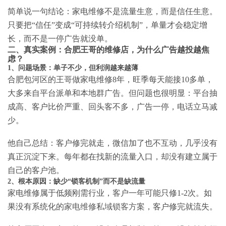
简单说一句结论：家电维修不是流量生意，而是信任生意。
只要把“信任”变成“可持续转介绍机制”，单量才会稳定增
长，而不是一停广告就没单。
二、真实案例：合肥王哥的维修店，为什么广告越投越焦
虑？
1、问题场景：单子不少，但利润越来越薄
合肥包河区的王哥做家电维修8年，旺季每天能接10多单，
大多来自平台派单和本地群广告。但问题也很明显：平台抽
成高、客户比价严重、回头客不多，广告一停，电话立马减
少。
他自己总结：客户修完就走，微信加了也不互动，几乎没有
真正沉淀下来。每年都在找新的流量入口，却没有建立属于
自己的客户池。
2、根本原因：缺少“锁客机制”而不是缺流量
家电维修属于低频刚需行业，客户一年可能只修1-2次。如
果没有系统化的
家电维修私域锁客方案
，客户修完就流失。