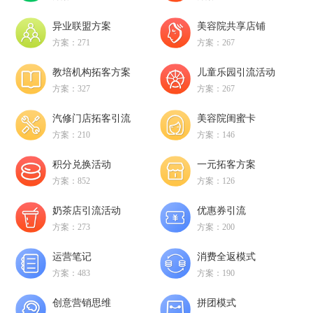
异业联盟方案
美容院共享店铺
方案：271
方案：267
教培机构拓客方案
儿童乐园引流活动
方案：327
方案：267
汽修门店拓客引流
美容院闺蜜卡
方案：210
方案：146
积分兑换活动
一元拓客方案
方案：852
方案：126
奶茶店引流活动
优惠券引流
方案：273
方案：200
运营笔记
消费全返模式
方案：483
方案：190
创意营销思维
拼团模式