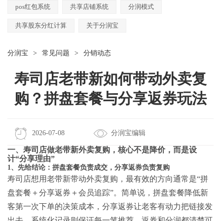
pos红包系统
共享店铺系统
分润模式
共享股东分红计算
关于分润宝
分润宝
>
常见问题
>
分销动态
寿司店老带新如何带动外卖复
购？拼盘套餐与分享返券玩法
2026-07-08
分润宝编辑
一、寿司店做老带新外卖复购，核心不是降价，而是设
计“分享理由”
1、先给结论：拼盘套餐负责成交，分享返券负责复购
寿司店想用老带新带动外卖复购，最有效的方向通常是“拼
盘套餐＋分享返券＋会员追踪”。简单说，拼盘套餐降低新
客第一次下单的决策成本，分享返券让老客有动力把链接发
出去，系统化记录则保证每一笔推荐、返券和分润都清楚可