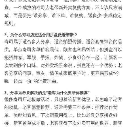
查。一个成熟的
寿司店老带新外卖复购方案
，不应该只靠满
减，而是要把“谁分享、谁下单、谁复购、返多少”变成稳定
规则。
2、为什么寿司店更适合用拼盘做老带新？
寿司属于适合多人分享、适合拍照传播、适合套餐组合的品
类。单点寿司客单价容易低，顾客也容易纠结；但拼盘可以
把招牌卷、军舰、手握、炸物、小食组合在一起，让新客一
次尝到多个口味。对外卖场景来说，拼盘还有一个优势：老
客分享给同事、室友、情侣或家庭用户时，更容易形成“今
晚一起点一份”的消费理由。
3、分享返券要解决的是“老客为什么要帮你推荐”
很多寿司店老板做活动，只想着给新客优惠，却忽略了老客
的动机。老客愿意推荐，通常需要三个条件：推荐动作简
单、奖励能看见、下次消费用得上。比如老客分享拼盘链
接，新客首单成功后，老客获得下次外卖可用的返券，新客