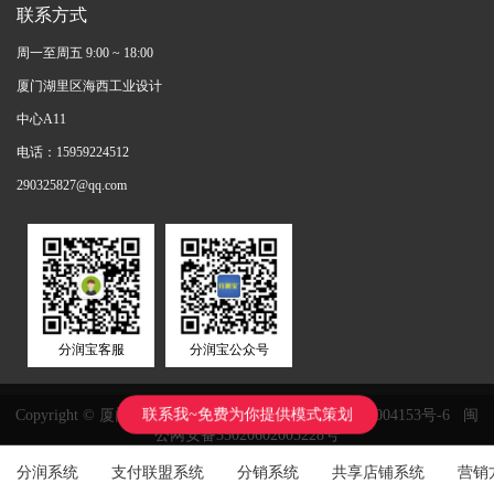
联系方式
周一至周五 9:00 ~ 18:00
厦门湖里区海西工业设计
中心A11
电话：15959224512
290325827@qq.com
分润宝客服
分润宝公众号
联系我~免费为你提供模式策划
Copyright © 厦门鸿鑫正网络科技有限公司
闽ICP备11004153号-6
闽
公网安备35020602003228号
分润系统
支付联盟系统
分销系统
共享店铺系统
营销