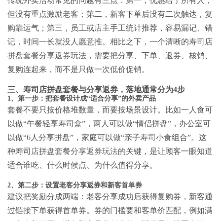
传统外卖活动常见的问题有三点：第一，优惠给了所有人，
但没有重点激励老客；第二，新客下单后没有二次触达，复
购靠运气；第三，员工或店主手工统计推荐，容易漏记、错
记，时间一长就没人愿意推。相比之下，一个清晰的
寿司店
拼盘套餐分享返券玩法
，需要把分享、下单、返券、核销、
复购连起来，而不是只做一次低价促销。
三、寿司店拼盘套餐与分享返券，落地通常分为4步
1、第一步：把套餐设计成“适合分享”的外卖产品
套餐不要只按价格堆数量，而要按场景设计。比如一人食可
以做“午餐轻享寿司盒”，两人可以做“情侣拼盘”，办公室可
以做“6人分享拼盘”，家庭可以做“亲子寿司小食组合”。这
种
寿司店拼盘套餐分享返券玩法
的关键，是让顾客一眼知道
适合谁吃、什么时候点、为什么值得分享。
2、第二步：设置老客分享返券和新客首单券
建议把奖励分成两端：老客分享成功后获得复购券，新客通
过链接下单获得首单券。券的门槛要和客单价匹配，例如满