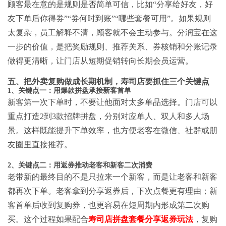
顾客最在意的是规则是否简单可信，比如“分享给好友，好
友下单后你得券”“券何时到账”“哪些套餐可用”。如果规则
太复杂，员工解释不清，顾客就不会主动参与。分润宝在这
一步的价值，是把奖励规则、推荐关系、券核销和分账记录
做得更清晰，让门店从短期促销转向长期会员运营。
五、把外卖复购做成长期机制，寿司店要抓住三个关键点
1、关键点一：用爆款拼盘承接新客首单
新客第一次下单时，不要让他面对太多单品选择。门店可以
重点打造2到3款招牌拼盘，分别对应单人、双人和多人场
景。这样既能提升下单效率，也方便老客在微信、社群或朋
友圈里直接推荐。
2、关键点二：用返券推动老客和新客二次消费
老带新的最终目的不是只拉来一个新客，而是让老客和新客
都再次下单。老客拿到分享返券后，下次点餐更有理由；新
客首单后收到复购券，也更容易在短周期内形成第二次购
买。这个过程如果配合
寿司店拼盘套餐分享返券玩法
，复购