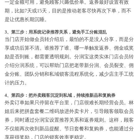
一定金额可用，避免顾客只薅低价单。返券最好设置有效
期，比如7天或15天，目的是推动老客尽快再次下单，而不
是让优惠长期沉睡。
3、第三步：用系统记录推荐关系，避免手工分账混乱
当门店开始做会员转介绍后，最怕的不是没人分享，而是分
享成功后算不清。谁推荐了谁、哪一单触发返券、佣金或奖
励是否到账，都需要透明规则。分润宝这类
实体门店会员转
介绍分润系统
，可以帮助门店把老带新分润、会员裂变、佣
金分账、团队分销和私域锁客流程系统化，减少店主手工统
计的压力。
4、第四步：把外卖顾客沉淀到私域，持续推新品和复购券
外卖订单如果只停留在平台里，门店很难长期经营会员。林
姐后来把拼盘套餐二维码放进外卖卡片，引导顾客领取会员
券，同时通过分润宝设置推荐关系和返券规则。这样，顾客
不仅能再次收到新品提醒、节日套餐和复购券，也能通过分
享获得奖励，门店的锁客效率更稳定。