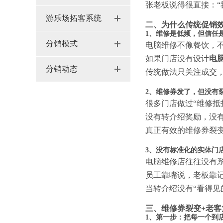
张老板说得很直接：“
游乐场拓客系统
二、为什么传统促销
1、维修是低频，但信任
分销模式
电脑维修不像餐饮，
如果门店没有设计
电
分销动态
传统做法只关注成交
2、维修券发了，但没有
很多门店做过“维修抵
没有转介绍奖励，没
真正有效的
维修券裂
3、没有标准化的
实体门
电脑维修店往往没有
员工靠嘴说，老板靠
当转介绍没有“看得见
三、维修券裂变+老客
1、第一步：把每一个到