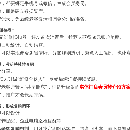
少，都要绑定手机号或微信，生成会员身份。
销，而是建立数据资产。
费记录，为后续老客激活和佣金分润做准备。
维修券”
0元维修抵扣券，好友首次消费后，推荐人获得50元账户奖励。
须自动统计、自动结算。
，可以实现佣金逻辑清晰、分账规则透明，避免人工混乱，也让
励，激活持续转介绍
次分享。
3人升级“维修合伙人”，享受后续消费持续奖励。
老客户转为“共享股东”，也是升级版的
实体门店会员转介绍方
方，推广才会长期持续。
醒，形成复购闭环
但可以设计：
保养提醒、企业电脑巡检提醒等。
店老客复购机制
，用系统定期触达客户，提高回头率，而不是被