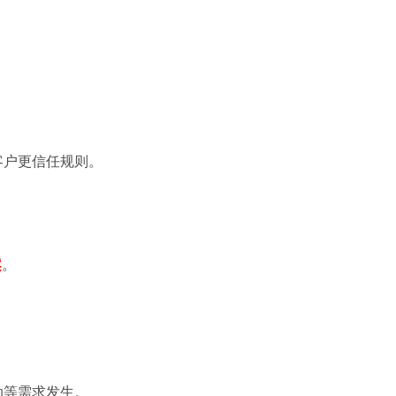
客户更信任规则。
案
。
动等需求发生。