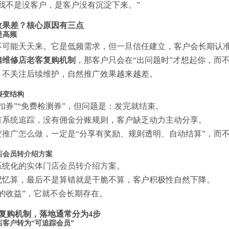
我不是没客户，是客户没有沉淀下来。”
效果差？核心原因有三点
是高频
不可能天天来。它是低频需求，但一旦信任建立，客户会长期认
脑维修店老客复购机制
，那客户只会在“出问题时”才想起你，而
，不关注后续维护，自然推广效果越来越差。
裂变结构
扣券”“免费检测券”，但问题是：发完就结束。
有系统追踪，没有佣金分账规则，客户缺乏动力主动分享。
变推广怎么做
，一定是“分享有奖励、规则透明、自动结算”，而
店会员转介绍方案
系统化的
实体门店会员转介绍方案
。
记忆算，最后不是算错就是干脆不算，客户积极性自然下降。
的收益”，它就不会长期存在。
复购机制，落地通常分为4步
店客户转为“可追踪会员”