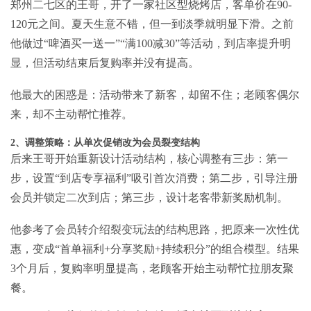
郑州二七区的王哥，开了一家社区型烧烤店，客单价在90-
120元之间。夏天生意不错，但一到淡季就明显下滑。之前
他做过“啤酒买一送一”“满100减30”等活动，到店率提升明
显，但活动结束后复购率并没有提高。
他最大的困惑是：活动带来了新客，却留不住；老顾客偶尔
来，却不主动帮忙推荐。
2、调整策略：从单次促销改为会员裂变结构
后来王哥开始重新设计活动结构，核心调整有三步：第一
步，设置“到店专享福利”吸引首次消费；第二步，引导注册
会员并锁定二次到店；第三步，设计老客带新奖励机制。
他参考了
会员转介绍裂变玩法
的结构思路，把原来一次性优
惠，变成“首单福利+分享奖励+持续积分”的组合模型。结果
3个月后，复购率明显提高，老顾客开始主动帮忙拉朋友聚
餐。