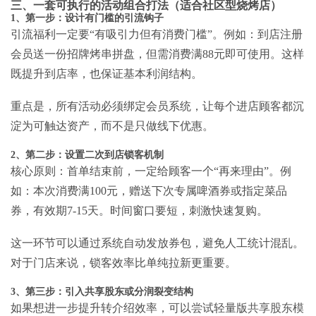
三、一套可执行的活动组合打法（适合社区型烧烤店）
1、第一步：设计有门槛的引流钩子
引流福利一定要“有吸引力但有消费门槛”。例如：到店注册
会员送一份招牌烤串拼盘，但需消费满88元即可使用。这样
既提升到店率，也保证基本利润结构。
重点是，所有活动必须绑定会员系统，让每个进店顾客都沉
淀为可触达资产，而不是只做线下优惠。
2、第二步：设置二次到店锁客机制
核心原则：首单结束前，一定给顾客一个“再来理由”。例
如：本次消费满100元，赠送下次专属啤酒券或指定菜品
券，有效期7-15天。时间窗口要短，刺激快速复购。
这一环节可以通过系统自动发放券包，避免人工统计混乱。
对于门店来说，锁客效率比单纯拉新更重要。
3、第三步：引入共享股东或分润裂变结构
如果想进一步提升转介绍效率，可以尝试轻量版
共享股东模