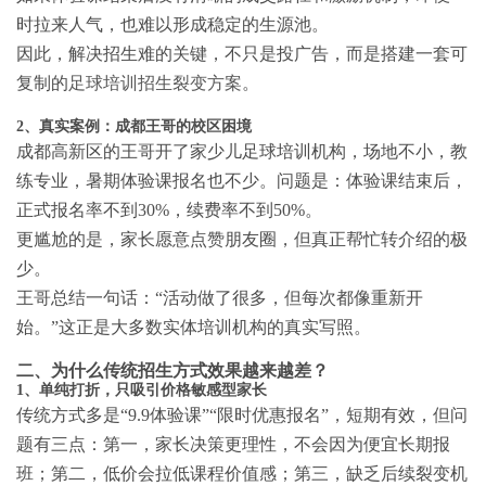
时拉来人气，也难以形成稳定的生源池。
因此，解决招生难的关键，不只是投广告，而是搭建一套可
复制的
足球培训招生裂变方案
。
2、真实案例：成都王哥的校区困境
成都高新区的王哥开了家少儿足球培训机构，场地不小，教
练专业，暑期体验课报名也不少。问题是：体验课结束后，
正式报名率不到30%，续费率不到50%。
更尴尬的是，家长愿意点赞朋友圈，但真正帮忙转介绍的极
少。
王哥总结一句话：“活动做了很多，但每次都像重新开
始。”这正是大多数实体培训机构的真实写照。
二、为什么传统招生方式效果越来越差？
1、单纯打折，只吸引价格敏感型家长
传统方式多是“9.9体验课”“限时优惠报名”，短期有效，但问
题有三点：第一，家长决策更理性，不会因为便宜长期报
班；第二，低价会拉低课程价值感；第三，缺乏后续裂变机