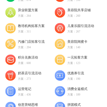
方案：874
方案：336
异业联盟方案
美容院共享店铺
方案：264
方案：260
教培机构拓客方案
儿童乐园引流活动
方案：311
方案：267
汽修门店拓客引流
美容院闺蜜卡
方案：204
方案：140
积分兑换活动
一元拓客方案
方案：600
方案：123
奶茶店引流活动
优惠券引流
方案：273
方案：190
运营笔记
消费全返模式
方案：436
方案：189
创意营销思维
拼团模式