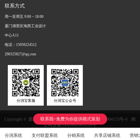
联系方式
周一至周五 9:00 ~ 18:00
厦门湖里区海西工业设计
中心A11
电话：15959224512
290325827@qq.com
分润宝客服
分润宝公众号
联系我~免费为你提供模式策划
Copyright © 厦门鸿鑫正网络科技有限公司
闽ICP备11004153号-6
闽
公网安备35020602003228号
分润系统
支付联盟系统
分销系统
共享店铺系统
营销