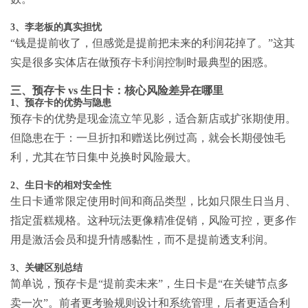
3、李老板的真实担忧
“钱是提前收了，但感觉是提前把未来的利润花掉了。”这其
实是很多实体店在做
预存卡利润控制
时最典型的困惑。
三、预存卡 vs 生日卡：核心风险差异在哪里
1、预存卡的优势与隐患
预存卡的优势是现金流立竿见影，适合新店或扩张期使用。
但隐患在于：一旦折扣和赠送比例过高，就会长期侵蚀毛
利，尤其在节日集中兑换时风险最大。
2、生日卡的相对安全性
生日卡通常限定使用时间和商品类型，比如只限生日当月、
指定蛋糕规格。这种玩法更像精准促销，风险可控，更多作
用是激活会员和提升情感黏性，而不是提前透支利润。
3、关键区别总结
简单说，预存卡是“提前卖未来”，生日卡是“在关键节点多
卖一次”。前者更考验规则设计和系统管理，后者更适合利