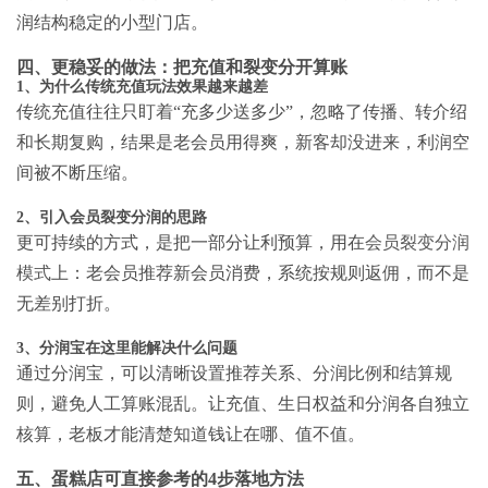
润结构稳定的小型门店。
四、更稳妥的做法：把充值和裂变分开算账
1、为什么传统充值玩法效果越来越差
传统充值往往只盯着“充多少送多少”，忽略了传播、转介绍
和长期复购，结果是老会员用得爽，新客却没进来，利润空
间被不断压缩。
2、引入会员裂变分润的思路
更可持续的方式，是把一部分让利预算，用在
会员裂变分润
模式
上：老会员推荐新会员消费，系统按规则返佣，而不是
无差别打折。
3、分润宝在这里能解决什么问题
通过分润宝，可以清晰设置推荐关系、分润比例和结算规
则，避免人工算账混乱。让充值、生日权益和分润各自独立
核算，老板才能清楚知道钱让在哪、值不值。
五、蛋糕店可直接参考的4步落地方法