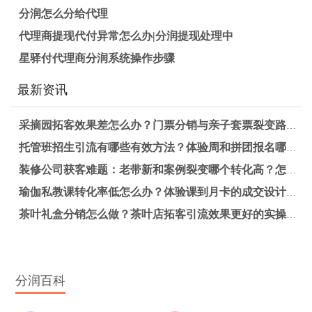
分润怎么分给代理
代理商提现代付异常怎么办|分润提现处理中
星驿付代理商分润系统操作步骤
最新资讯
采摘园拓客效果差怎么办？门票分销与亲子套票裂变路径解析
托管班招生引流有哪些有效方法？体验周和拼团报名哪个更适合提升报名率？
装修公司获客难题：老带新和案例裂变哪个转化高？怎么选更有效？
瑜伽私教课转化率低怎么办？体验课到月卡的成交设计实操方案
茶叶礼盒分销怎么做？茶叶店拓客引流效果更好的实操方法
分润百科