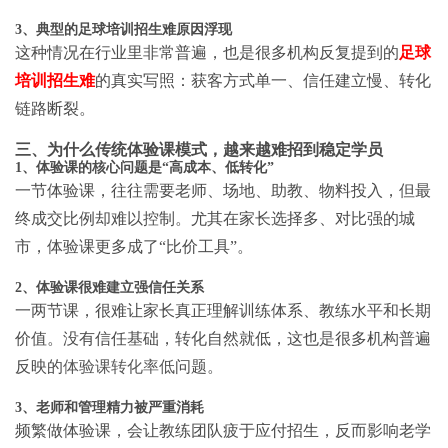
3、典型的足球培训招生难原因浮现
这种情况在行业里非常普遍，也是很多机构反复提到的
足球
培训招生难
的真实写照：获客方式单一、信任建立慢、转化
链路断裂。
三、为什么传统体验课模式，越来越难招到稳定学员
1、体验课的核心问题是“高成本、低转化”
一节体验课，往往需要老师、场地、助教、物料投入，但最
终成交比例却难以控制。尤其在家长选择多、对比强的城
市，体验课更多成了“比价工具”。
2、体验课很难建立强信任关系
一两节课，很难让家长真正理解训练体系、教练水平和长期
价值。没有信任基础，转化自然就低，这也是很多机构普遍
反映的
体验课转化率低
问题。
3、老师和管理精力被严重消耗
频繁做体验课，会让教练团队疲于应付招生，反而影响老学