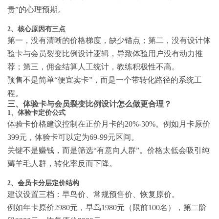
贵”的心理预期。
2、核心原因有三点
第一，没有清晰的价格梯度，缺少锚点；第二，没有设计
体
验卡与会员裂变比例设计
逻辑，导致体验用户没有动力推
荐；第三，佣金结算人工统计，教练积极性不高。
预售不是简单“便宜卖卡”，而是一个带转化路径的系统工
程。
三、
体验卡与会员裂变比例设计
怎么做更合理？
1、体验卡定价公式
体验卡价格建议控制在正价月卡的20%-30%。例如月卡原价
399元，体验卡可以定为69-99元区间。
关键不是赚钱，而是筛选“有意向人群”。价格太低会吸引纯
薅羊毛人群，转化率反而下降。
2、会员卡分层定价结构
建议设置三档：早鸟价、常规预售价、恢复原价。
例如年卡原价2980元，早鸟1980元（限前100名），第二阶