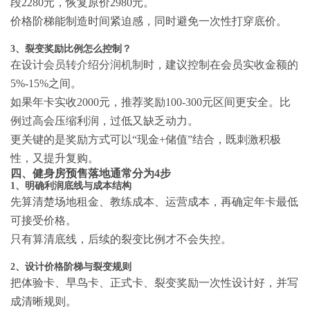
段2280元，恢复原价2980元。
价格阶梯能制造时间紧迫感，同时避免一次性打穿底价。
3、裂变奖励比例怎么控制？
在设计
会员转介绍分润机制
时，建议控制在会员实收金额的
5%-15%之间。
如果年卡实收2000元，推荐奖励100-300元区间更安全。比
例过高会压缩利润，过低又缺乏动力。
更关键的是奖励方式可以“现金+储值”结合，既刺激积极
性，又提升复购。
四、健身房预售落地通常分为4步
1、明确利润底线与成本结构
先算清楚场地租金、教练成本、运营成本，再确定年卡最低
可接受价格。
只有算清底线，后续的裂变比例才不会失控。
2、设计价格阶梯与裂变规则
把体验卡、早鸟卡、正式卡、裂变奖励一次性设计好，并写
成清晰规则。