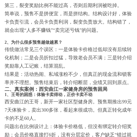
第三，裂变奖励比例不能过高，否则后期利润被吃掉。
简单说，预售不是拼便宜，而是拼结构。结构设计好，体验
卡负责引流，会员卡负责利润，裂变负责放大。结构错了，
就会出现“人多不赚钱”“卖完还亏钱”的问题。
2、为什么很多预售越做越累？
传统做法常见三个误区：一是体验卡价格过低却没有后续转
化机制；二是会员折扣过猛，导致老会员不满；三是转介绍
奖励靠人工记账，结算混乱。
结果是：活动热闹、私域涨粉不少，但真正的现金流和锁客
率并不理想。预售结束后，转介绍断层，业绩又回到原点。
二、真实案例：西安曲江一家健身房的预售困局
1、王哥的困惑：体验卡卖得动，正价卡卖不动
西安曲江的王哥，新开一家社区型健身房。预售期推出99元
7天体验卡，卖出300多张，看起来很成功。但真正转化成年
卡的不足60人。
问题出在比例设计上：体验卡价格低，但没有绑定转介绍奖
励；会员价格直接打6折，没有分层定价，客户缺乏“错过就