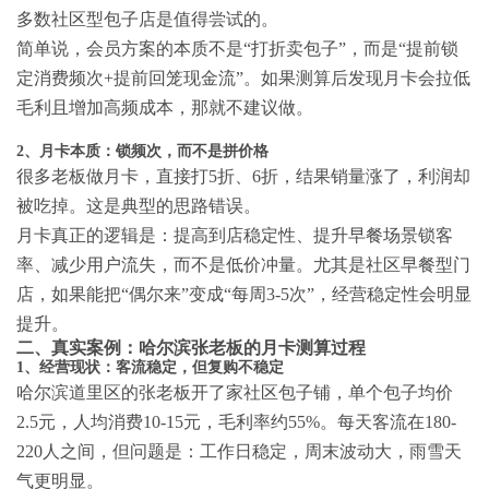
多数社区型包子店是值得尝试的。
简单说，会员方案的本质不是“打折卖包子”，而是“提前锁
定消费频次+提前回笼现金流”。如果测算后发现月卡会拉低
毛利且增加高频成本，那就不建议做。
2、月卡本质：锁频次，而不是拼价格
很多老板做月卡，直接打5折、6折，结果销量涨了，利润却
被吃掉。这是典型的思路错误。
月卡真正的逻辑是：提高到店稳定性、提升早餐场景锁客
率、减少用户流失，而不是低价冲量。尤其是社区早餐型门
店，如果能把“偶尔来”变成“每周3-5次”，经营稳定性会明显
提升。
二、真实案例：哈尔滨张老板的月卡测算过程
1、经营现状：客流稳定，但复购不稳定
哈尔滨道里区的张老板开了家社区包子铺，单个包子均价
2.5元，人均消费10-15元，毛利率约55%。每天客流在180-
220人之间，但问题是：工作日稳定，周末波动大，雨雪天
气更明显。