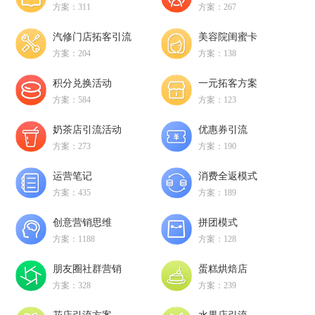
方案：311
方案：267
汽修门店拓客引流
美容院闺蜜卡
方案：204
方案：138
积分兑换活动
一元拓客方案
方案：584
方案：123
奶茶店引流活动
优惠券引流
方案：273
方案：190
运营笔记
消费全返模式
方案：435
方案：189
创意营销思维
拼团模式
方案：1188
方案：128
朋友圈社群营销
蛋糕烘焙店
方案：328
方案：239