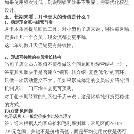
如果使用频次过低，则说明锁客效果不明显，需要优化权益
设计。
五、长期来看，月卡更大的价值是什么？
1、稳定现金流与经营节奏
月卡本质是提前回款工具。对小型包子店来说，哪怕每月稳
定多出几十个会员，现金流都会更平稳。
这比单纯做几天促销更有持续性。
2、形成可持续的会员增长结构
当
包子店会员方案值不值得做
这个问题回到经营结构上时，
答案其实取决于是否建立“锁客+转介绍+复盘优化”的闭环。
只做一次活动意义不大，但如果形成稳定的会员转介绍分润
机制设计，门店增长会更可预测。
对于想长期经营的社区包子店来说，这是比单纯打折更稳健
的方式。
FAQ常见问题
包子店月卡一般定价多少比较合理？
答：通常根据人均客单价和毛利率测算，常见区间在169-
239元之间。关键不是价格高低，而是平均使用次数是否可