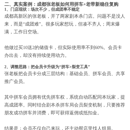
二、真实案例：成都张老板如何用拼车+老带新稳住复购
1、门店现状：场次不少，但成团率不稳定
成都高新区的张老板，开了两家剧本杀门店。问题不是没人
来，而是“成团难”。很多玩家想玩，但凑不齐人；周末爆
满，工作日空场。
他做过买10送2的储值卡，但实际使用率不到60%。会员卡
办出去，却没有持续使用动力。
2、调整思路：把会员卡升级为“拼车+裂变工具”
张老板把会员卡分成三层结构：基础会员、拼车会员、共享
推广会员。
其中拼车会员拥有优先拼车权，系统自动匹配同本玩家，提
高成团率。同时结合
剧本杀拼车局会员裂变
机制，只要推荐
朋友成功拼车并消费，即可获得返佣或抵扣金。
结果是：会员不仅自己来玩，还主动帮店里找人组局。